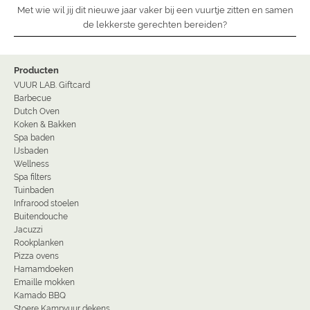
Met wie wil jij dit nieuwe jaar vaker bij een vuurtje zitten en samen
de lekkerste gerechten bereiden?
Producten
VUUR LAB. Giftcard
Barbecue
Dutch Oven
Koken & Bakken
Spa baden
IJsbaden
Wellness
Spa filters
Tuinbaden
Infrarood stoelen
Buitendouche
Jacuzzi
Rookplanken
Pizza ovens
Hamamdoeken
Emaille mokken
Kamado BBQ
Stoere Kampvuur dekens