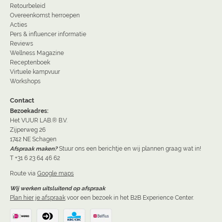
Retourbeleid
Overeenkomst herroepen
Acties
Pers & influencer informatie
Reviews
Wellness Magazine
Receptenboek
Virtuele kampvuur
Workshops
Contact
Bezoekadres:
Het VUUR LAB.® B.V.
Zijperweg 26
1742 NE Schagen
Afspraak maken?
Stuur ons een berichtje en wij plannen graag wat in!
T +31 6 23 64 46 62
Route via
Google maps
Wij werken uitsluitend op afspraak
Plan hier je afspraak
voor een bezoek in het B2B Experience Center.