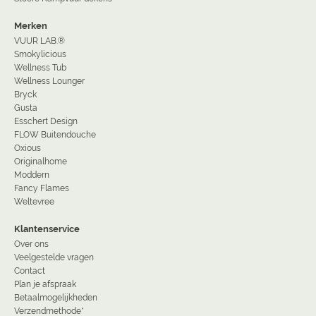
Merken
VUUR LAB.®
Smokylicious
Wellness Tub
Wellness Lounger
Bryck
Gusta
Esschert Design
FLOW Buitendouche
Oxious
Originalhome
Moddern
Fancy Flames
Weltevree
Klantenservice
Over ons
Veelgestelde vragen
Contact
Plan je afspraak
Betaalmogelijkheden
Verzendmethode*