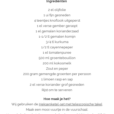
Ingrediënten
2 el olijfolie
1 ui fijn gesneden
4 teentjes knoflook uitgeperst
1 el verse gember geraspt
1 el gemalen korianderzaad
1-1/2 tl gemalen komijn
3/4 tl kurkuma
1/2 tl cayennepeper
1 el tomatenpuree
500 ml groentebouillon
200 ml kokosmelk
Zout en peper
200 gram gemengde groenten per persoon
1 limoen rasp en sap
2 el verse koriander grof gesneden
Rijst om te serveren
Hoe maak je het?
Wij gebruiken de
Heksenketel-set met telescopische takel
.
Maak een mooi vuurtje in de vuurschaal.