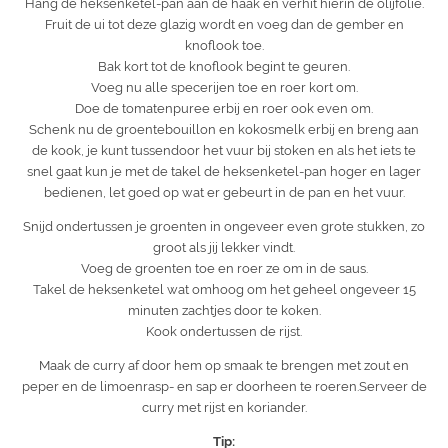
Hang de heksenketel-pan aan de haak en verhit hierin de olijfolie.
Fruit de ui tot deze glazig wordt en voeg dan de gember en
knoflook toe.
Bak kort tot de knoflook begint te geuren.
Voeg nu alle specerijen toe en roer kort om.
Doe de tomatenpuree erbij en roer ook even om.
Schenk nu de groentebouillon en kokosmelk erbij en breng aan
de kook, je kunt tussendoor het vuur bij stoken en als het iets te
snel gaat kun je met de takel de heksenketel-pan hoger en lager
bedienen, let goed op wat er gebeurt in de pan en het vuur.
Snijd ondertussen je groenten in ongeveer even grote stukken, zo
groot als jij lekker vindt.
Voeg de groenten toe en roer ze om in de saus.
Takel de heksenketel wat omhoog om het geheel ongeveer 15
minuten zachtjes door te koken.
Kook ondertussen de rijst.
Maak de curry af door hem op smaak te brengen met zout en
peper en de limoenrasp- en sap er doorheen te roeren.Serveer de
curry met rijst en koriander.
Tip: