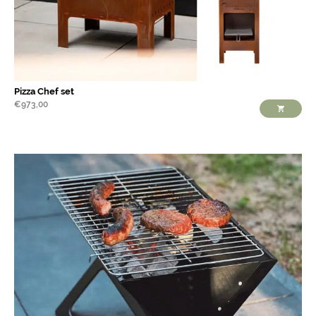
Pizza Chef set
€
973,00