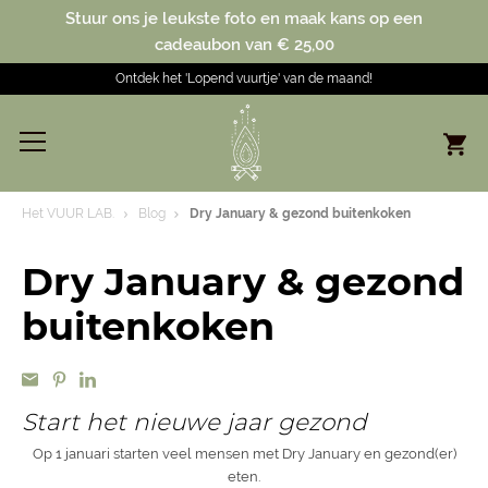
Stuur ons je leukste foto en maak kans op een
cadeaubon van € 25,00
Ontdek het 'Lopend vuurtje' van de maand!
Het VUUR LAB.
Blog
Dry January & gezond buitenkoken
Dry January & gezond
buitenkoken
Start het nieuwe jaar gezond
Op 1 januari starten veel mensen met Dry January en gezond(er)
eten.