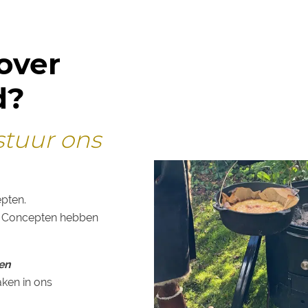
over
d?
stuur ons
epten.
s Concepten hebben
en
ken in ons