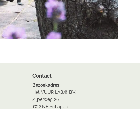
Contact
Bezoekadres:
Het VUUR LAB.® B.V.
Zijperweg 26
1742 NE Schagen
Afspraak maken?
Stuur ons een berichtje
en wij plannen graag wat in!
T +31 6 23 64 46 62
Route via
Google maps