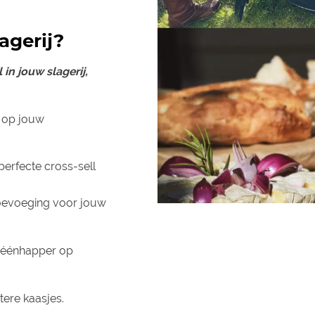
agerij?
 in jouw slagerij,
g op jouw
perfecte cross-sell
 toevoeging voor jouw
s éénhapper op
tere kaasjes.