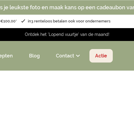
s je leukste foto en maak kans op een cadeaubon va
 €100,00*
in3 renteloos betalen ook voor ondernemers
Ontdek het 'Lopend vuurtje' van de maand!
epten
Blog
Contact
Actie