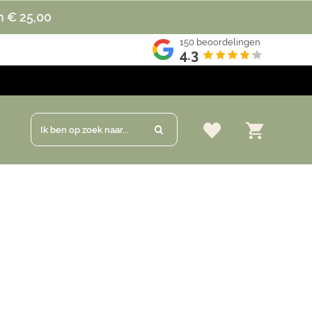
n € 25,00
150
beoordelingen
4.3
Ik ben op zoek naar...