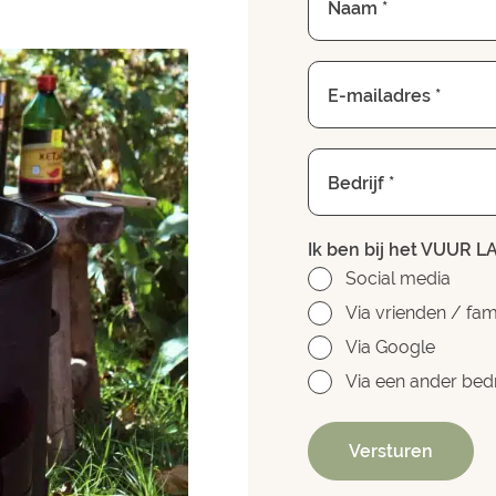
Naam *
E-mailadres *
Bedrijf *
Ik ben bij het VUUR L
Social media
Via vrienden / fami
Via Google
Via een ander bedr
Versturen