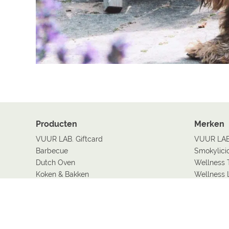
Producten
Merken
VUUR LAB. Giftcard
VUUR LA
Barbecue
Smokylici
Dutch Oven
Wellness 
Koken & Bakken
Wellness 
Spa baden
Bryck
IJsbaden
Gusta
Wellness
Esschert 
Spa filters
FLOW Bui