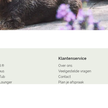
Klantenservice
B.®
Over ons
ous
Veelgestelde vragen
Tub
Contact
Lounger
Plan je afspraak
Betaalmogelijkheden
Verzendmethode*
Design
Retourbeleid
tendouche
Overeenkomst herroepen