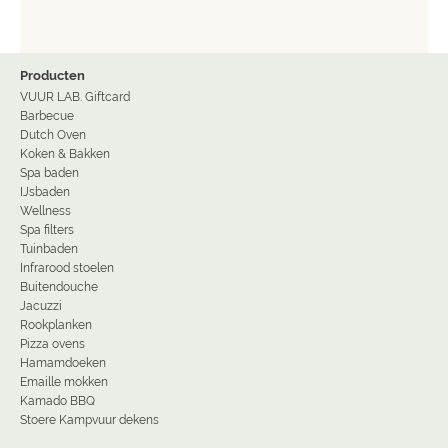
Producten
VUUR LAB. Giftcard
Barbecue
Dutch Oven
Koken & Bakken
Spa baden
IJsbaden
Wellness
Spa filters
Tuinbaden
Infrarood stoelen
Buitendouche
Jacuzzi
Rookplanken
Pizza ovens
Hamamdoeken
Emaille mokken
Kamado BBQ
Stoere Kampvuur dekens