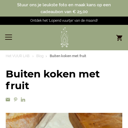
Stuur ons je leukste foto en maak kans op een
cadeaubon van € 25,00
Ontdek het 'Lopend vuurtje' van de maand!
Het VUUR LAB.
Blog
Buiten koken met fruit
Buiten koken met
fruit