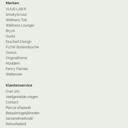
Merken
VUUR LAB.®
Smokylicious
Wellness Tub
Wellness Lounger
Bryck
Gusta
Esschert Design
FLOW Buitendouche
Oxious
Originalhome
Moddern
Fancy Flames
Weltevree
Klantenservice
Over ons
Veelgestelde vragen
Contact
Plan je afspraak
Betaalmogelijkheden
Verzendmethode*
Retourbeleid