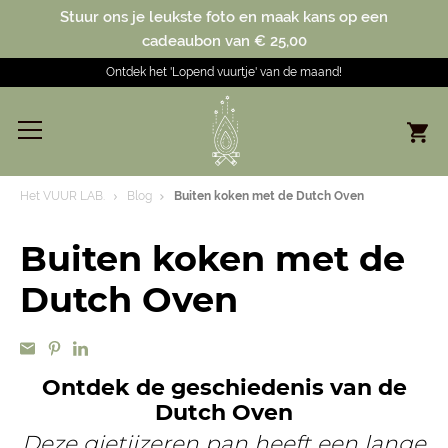
Stuur ons je leukste foto en maak kans op een
cadeaubon van € 25,00
Ontdek het 'Lopend vuurtje' van de maand!
Het VUUR LAB.
Blog
Buiten koken met de Dutch Oven
Buiten koken met de
Dutch Oven
Ontdek de geschiedenis van de
Dutch Oven
Deze gietijzeren pan heeft een lange