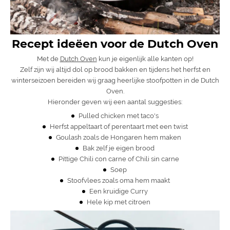
Recept ideëen voor de Dutch Oven
Met de
Dutch Oven
kun je eigenlijk alle kanten op!
Zelf zijn wij altijd dol op brood bakken en tijdens het herfst en
winterseizoen bereiden wij graag heerlijke stoofpotten in de Dutch
Oven.
Hieronder geven wij een aantal suggesties:
Pulled chicken met taco's
Herfst appeltaart of perentaart met een twist
Goulash
zoals de Hongaren hem maken
Bak zelf je eigen
brood
Pittige Chili con carne of Chili sin carne
Soep
Stoofvlees zoals oma hem maakt
Een kruidige
Curry
Hele kip met citroen