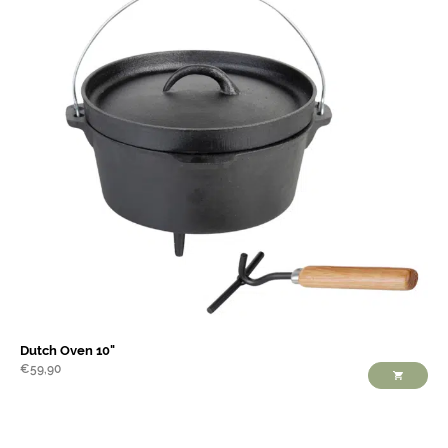
Dutch Oven 10"
€
59,90