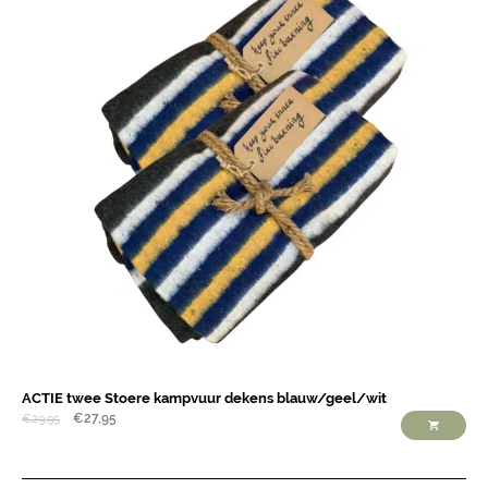
ACTIE twee Stoere kampvuur dekens blauw/geel/wit
€
27,95
€
29,95