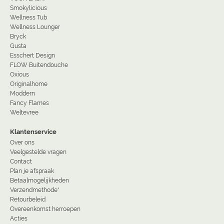
Smokylicious
Wellness Tub
Wellness Lounger
Bryck
Gusta
Esschert Design
FLOW Buitendouche
Oxious
Originalhome
Moddern
Fancy Flames
Weltevree
Klantenservice
Over ons
Veelgestelde vragen
Contact
Plan je afspraak
Betaalmogelijkheden
Verzendmethode*
Retourbeleid
Overeenkomst herroepen
Acties