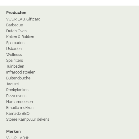
Producten
VUUR LAB. Giftcard
Barbecue
Dutch Oven
Koken & Bakken
Spa baden
IJsbaden
Wellness
Spa filters
Tuinbaden
Infrarood stoelen
Buitendouche
Jacuzzi
Rookplanken
Pizza ovens
Hamamdoeken
Emaille mokken
Kamado BBQ
Stoere Kampvuur dekens
Merken
VUUR LAB.®