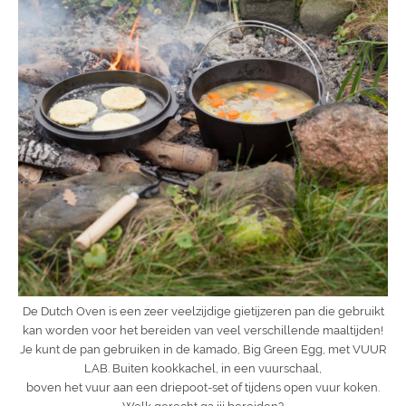
De Dutch Oven is een zeer veelzijdige gietijzeren pan die gebruikt
kan worden voor het bereiden van veel verschillende maaltijden!
Je kunt de pan gebruiken in de kamado, Big Green Egg, met VUUR
LAB. Buiten kookkachel, in een vuurschaal,
boven het vuur aan een driepoot-set of tijdens open vuur koken.