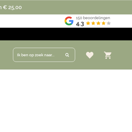
n € 25,00
150
beoordelingen
4.3
Ik ben op zoek naar...