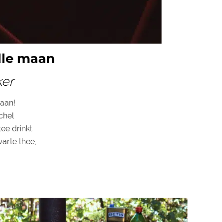
olle maan
ker
gaan!
chel
ee drinkt.
warte thee,