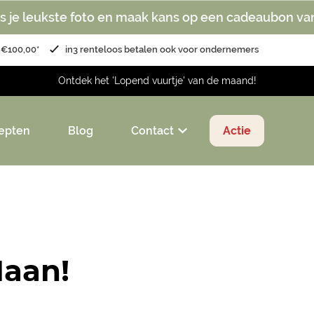
s je leukste foto en maak kans op een cadeaubon va
 €100,00*
in3 renteloos betalen ook voor ondernemers
Ontdek het 'Lopend vuurtje' van de maand!
epten
Blog
Contact
Actie
Maan!