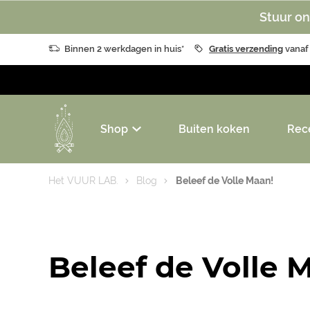
Stuur on
Binnen 2 werkdagen in huis*
Gratis verzending
vanaf
Shop
Buiten koken
Rec
Het VUUR LAB.
Blog
Beleef de Volle Maan!
Beleef de Volle 