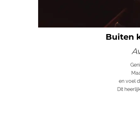
Buiten k
Av
Geni
Maa
en voel d
Dit heerli