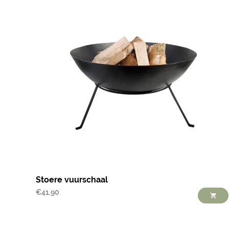
Stoere vuurschaal
€
41,90