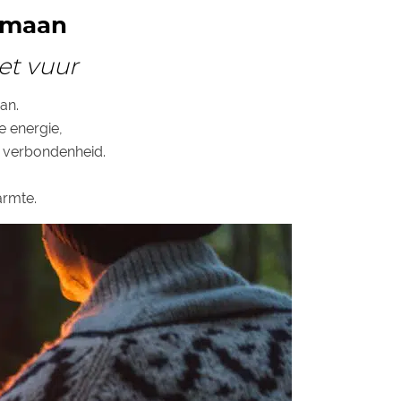
e maan
et vuur
an.
e energie,
 verbondenheid.
armte.