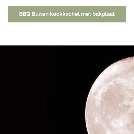
BBQ Buiten kookkachel met bakplaat