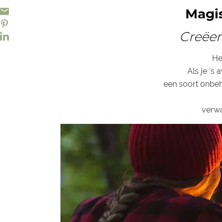
Magis
Creëer
He
Als je 's
een soort onbe
verwa