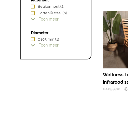
Materiaal
Beukenhout
(2)
Corten® staal
(6)
Toon meer
Diameter
Ø105 mm
(1)
Toon meer
Wellness 
infrarood s
€
1.099,00
€