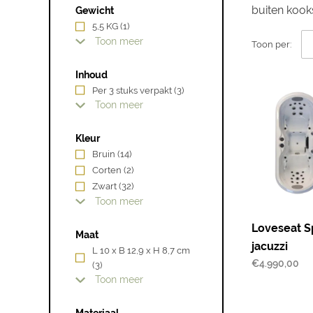
buiten kook
Gewicht
5,5 KG
(1)
Toon meer
Toon per:
Inhoud
Per 3 stuks verpakt
(3)
Toon meer
Kleur
Bruin
(14)
Corten
(2)
Zwart
(32)
Toon meer
Loveseat S
Maat
jacuzzi
L 10 x B 12,9 x H 8,7 cm
€
4.990,00
(3)
Toon meer