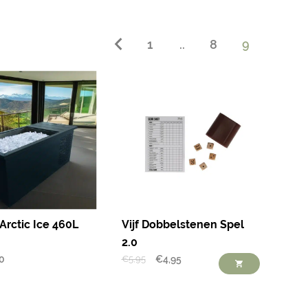
1
..
8
9
Arctic Ice 460L
Vijf Dobbelstenen Spel
2.0
0
€
5,95
€
4,95