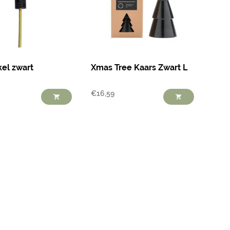
kel zwart
Xmas Tree Kaars Zwart L
€
16,59