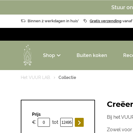
Stuur on
Binnen 2 werkdagen in huis*
Gratis verzending
vanaf
Shop
Buiten koken
Rec
Het VUUR LAB.
Collectie
Creëer
Prijs
Bij het VUUR
€
tot
Zowel voor 