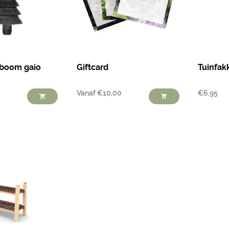
tboom gaio
Giftcard
Tuinfak
Vanaf
€
10,00
€
6,95