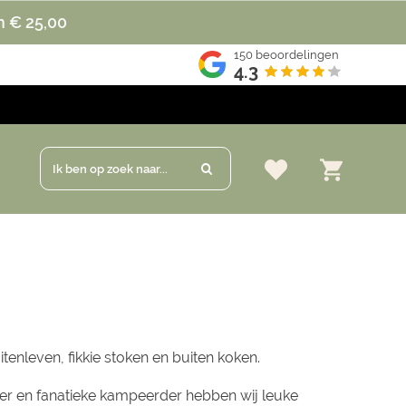
n € 25,00
150
beoordelingen
4.3
Ik ben op zoek naar...
tenleven, fikkie stoken en buiten koken.
ker en fanatieke kampeerder hebben wij leuke