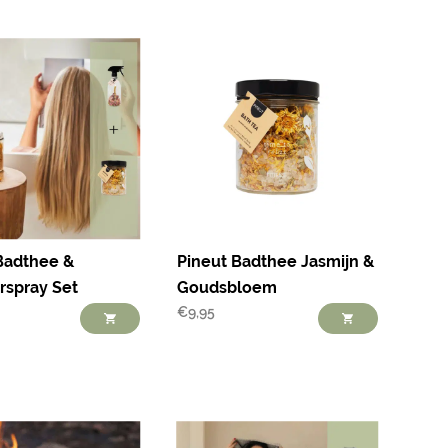
Badthee &
Pineut Badthee Jasmijn &
urspray Set
Goudsbloem
€
9,95