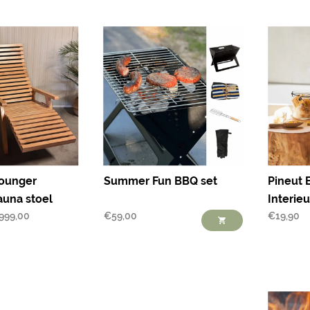
Lounger
Summer Fun BBQ set
Pineut 
auna stoel
Interie
999,00
€
59,00
€
19,90