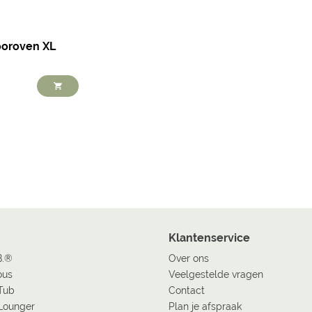
ooroven XL
Klantenservice
B.®
Over ons
ous
Veelgestelde vragen
Tub
Contact
Lounger
Plan je afspraak