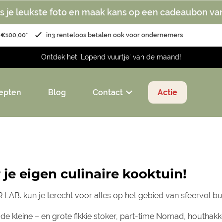
s je leukste foto en maak kans op een cadeaubon va
 €100,00*
in3 renteloos betalen ook voor ondernemers
Ontdek het 'Lopend vuurtje' van de maand!
epten
Blog
Contact
Actie
 je eigen culinaire kooktuin!
 LAB. kun je terecht voor alles op het gebied van sfeervol bui
de kleine – en grote fikkie stoker, part-time Nomad, houthak