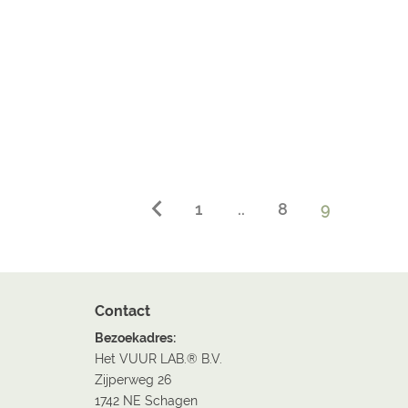
1
..
8
9
Contact
Bezoekadres:
Het VUUR LAB.® B.V.
Zijperweg 26
1742 NE Schagen