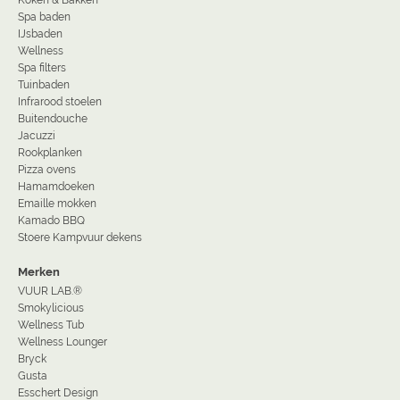
Spa baden
IJsbaden
Wellness
Spa filters
Tuinbaden
Infrarood stoelen
Buitendouche
Jacuzzi
Rookplanken
Pizza ovens
Hamamdoeken
Emaille mokken
Kamado BBQ
Stoere Kampvuur dekens
Merken
VUUR LAB.®
Smokylicious
Wellness Tub
Wellness Lounger
Bryck
Gusta
Esschert Design