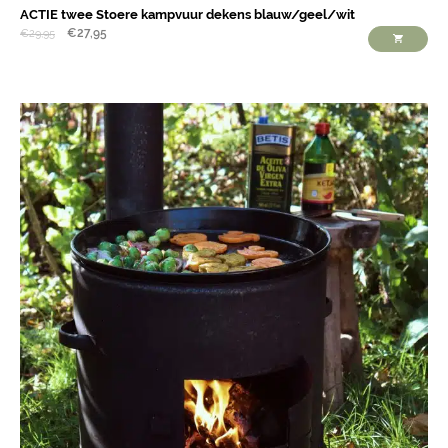
ACTIE twee Stoere kampvuur dekens blauw/geel/wit
€
27,95
€
29,95