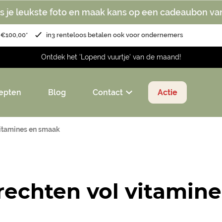
s je leukste foto en maak kans op een cadeaubon va
 €100,00*
in3 renteloos betalen ook voor ondernemers
Ontdek het 'Lopend vuurtje' van de maand!
epten
Blog
Contact
Actie
vitamines en smaak
rechten vol vitamin