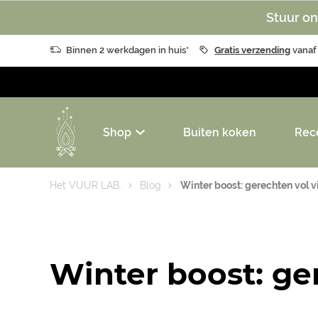
Stuur on
Binnen 2 werkdagen in huis*
Gratis verzending
vanaf
Shop
Buiten koken
Rec
Het VUUR LAB.
Blog
Winter boost: gerechten vol 
Winter boost: ge