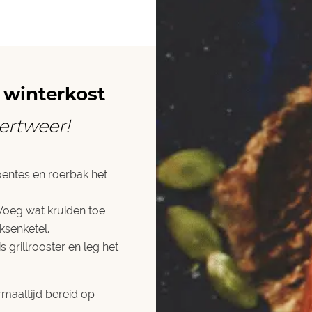
 winterkost
ertweer!
oentes en roerbak het
Voeg wat kruiden toe
eksenketel.
is grillrooster en leg het
rmaaltijd bereid op