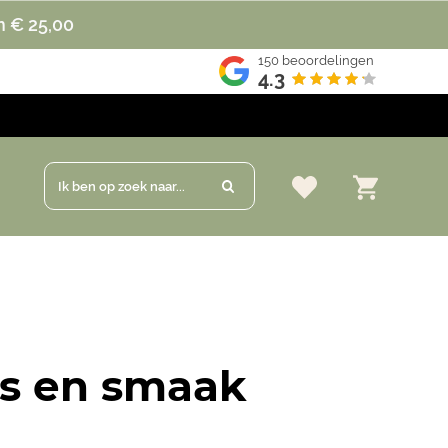
n € 25,00
150
beoordelingen
4.3
Ik ben op zoek naar...
es en smaak