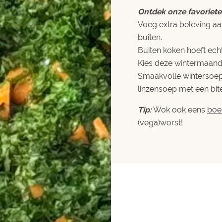
Ontdek onze favoriet
Voeg extra beleving aa
buiten.
Buiten koken hoeft echt 
Kies deze wintermaande
Smaakvolle wintersoe
linzensoep met een bite
Tip:
Wok ook eens
boe
(vega)worst!