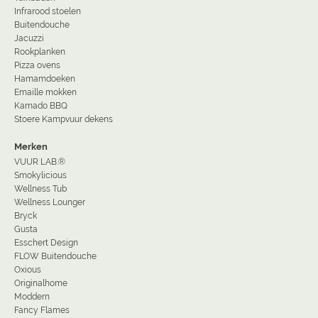
Infrarood stoelen
Buitendouche
Jacuzzi
Rookplanken
Pizza ovens
Hamamdoeken
Emaille mokken
Kamado BBQ
Stoere Kampvuur dekens
Merken
VUUR LAB.®
Smokylicious
Wellness Tub
Wellness Lounger
Bryck
Gusta
Esschert Design
FLOW Buitendouche
Oxious
Originalhome
Moddern
Fancy Flames