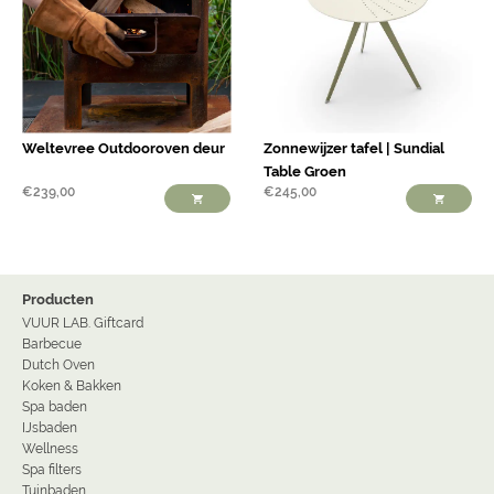
Weltevree Outdooroven deur
Zonnewijzer tafel | Sundial
Table Groen
€
239,00
€
245,00
Producten
VUUR LAB. Giftcard
Barbecue
Dutch Oven
Koken & Bakken
Spa baden
IJsbaden
Wellness
Spa filters
Tuinbaden