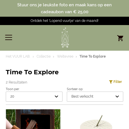
Stuur ons je leukste foto en maak kans op een
cadeaubon van € 25,00
Ontdek het 'Lopend vuurtje' van de maand!
Het VUUR LAB.
Collectie
Weltevree
Time To Explore
Time To Explore
Filter
2 Resultaten
Toon per:
Sorteer op: