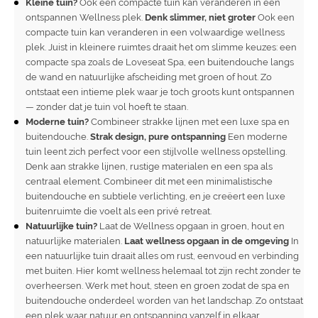
Kleine tuin?
Ook een compacte tuin kan veranderen in een
ontspannen Wellness plek.
Denk slimmer, niet groter
Ook een
compacte tuin kan veranderen in een volwaardige wellness
plek. Juist in kleinere ruimtes draait het om slimme keuzes: een
compacte spa zoals de Loveseat Spa, een buitendouche langs
de wand en natuurlijke afscheiding met groen of hout. Zo
ontstaat een intieme plek waar je toch groots kunt ontspannen
— zonder dat je tuin vol hoeft te staan.
Moderne tuin?
Combineer strakke lijnen met een luxe spa en
buitendouche.
Strak design, pure ontspanning
Een moderne
tuin leent zich perfect voor een stijlvolle wellness opstelling.
Denk aan strakke lijnen, rustige materialen en een spa als
centraal element. Combineer dit met een minimalistische
buitendouche en subtiele verlichting, en je creëert een luxe
buitenruimte die voelt als een privé retreat.
Natuurlijke tuin?
Laat de Wellness opgaan in groen, hout en
natuurlijke materialen.
Laat wellness opgaan in de omgeving
In
een natuurlijke tuin draait alles om rust, eenvoud en verbinding
met buiten. Hier komt wellness helemaal tot zijn recht zonder te
overheersen. Werk met hout, steen en groen zodat de spa en
buitendouche onderdeel worden van het landschap. Zo ontstaat
een plek waar natuur en ontspanning vanzelf in elkaar