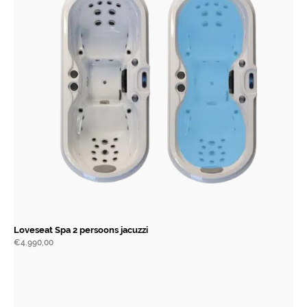
Loveseat Spa 2 persoons jacuzzi
€
4.990,00