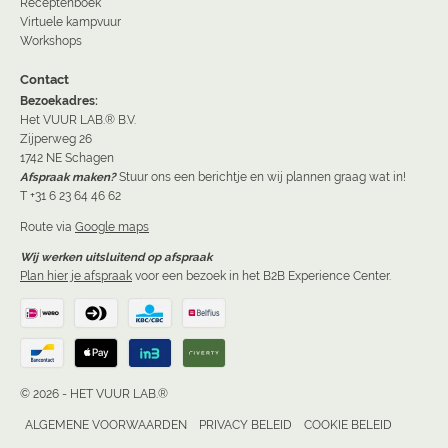
Receptenboek
Virtuele kampvuur
Workshops
Contact
Bezoekadres:
Het VUUR LAB.® B.V.
Zijperweg 26
1742 NE Schagen
Afspraak maken?
Stuur ons een berichtje en wij plannen graag wat in!
T +31 6 23 64 46 62
Route via
Google maps
Wij werken uitsluitend op afspraak
Plan hier je afspraak
voor een bezoek in het B2B Experience Center.
© 2026 - HET VUUR LAB.®
ALGEMENE VOORWAARDEN
PRIVACY BELEID
COOKIE BELEID