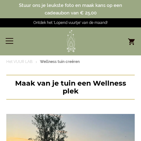
Stuur ons je leukste foto en maak kans op een
cadeaubon van € 25,00
Ontdek het 'Lopend vuurtje' van de maand!
Het VUUR LAB.
Wellness tuin creëren
Maak van je tuin een Wellness
plek