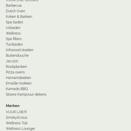
VUUR LAB. Giftcard
Barbecue
Dutch Oven
Koken & Bakken
Spa baden
IJsbaden
Wellness
Spa filters
Tuinbaden
Infrarood stoelen
Buitendouche
Jacuzzi
Rookplanken
Pizza ovens
Hamamdoeken
Emaille mokken
Kamado BBQ
Stoere Kampvuur dekens
Merken
VUUR LAB.®
Smokylicious
Wellness Tub
Wellness Lounger