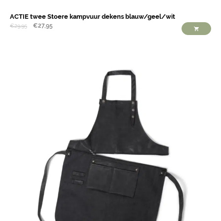
ACTIE twee Stoere kampvuur dekens blauw/geel/wit
€
27,95
€
29,95