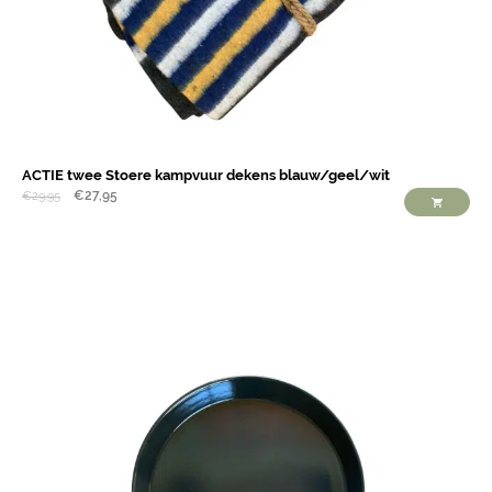
ACTIE twee Stoere kampvuur dekens blauw/geel/wit
€
27,95
€
29,95