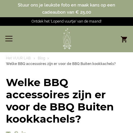
Stuur ons je leukste foto en maak kans op een
cadeaubon van € 25,00
Ontdek het 'Lopend vuurtje' van de maand!
Het VUUR LAB.
Blog
Welke BBQ accessoires zijn er voor de BBQ Buiten kookkachels?
Welke BBQ
accessoires zijn er
voor de BBQ Buiten
kookkachels?