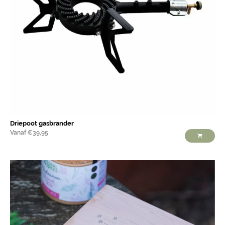
Driepoot gasbrander
Vanaf
€
39,95