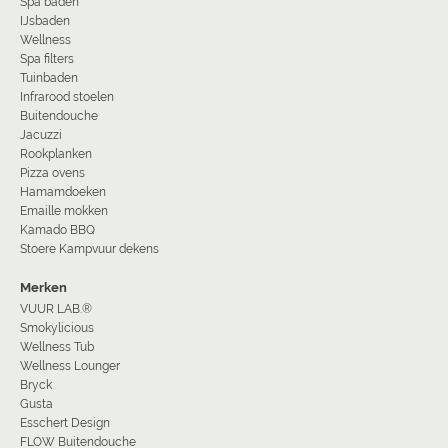
Spa baden
IJsbaden
Wellness
Spa filters
Tuinbaden
Infrarood stoelen
Buitendouche
Jacuzzi
Rookplanken
Pizza ovens
Hamamdoeken
Emaille mokken
Kamado BBQ
Stoere Kampvuur dekens
Merken
VUUR LAB.®
Smokylicious
Wellness Tub
Wellness Lounger
Bryck
Gusta
Esschert Design
FLOW Buitendouche