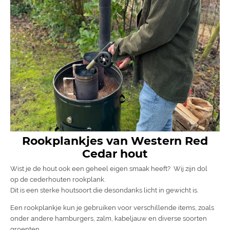
Rookplankjes van Western Red
Cedar hout
Wist je de hout ook een geheel eigen smaak heeft? Wij zijn dol
op de cederhouten rookplank.
Dit is een sterke houtsoort die desondanks licht in gewicht is.
Een rookplankje kun je gebruiken voor verschillende items, zoals
onder andere hamburgers, zalm, kabeljauw en diverse soorten
groenten.