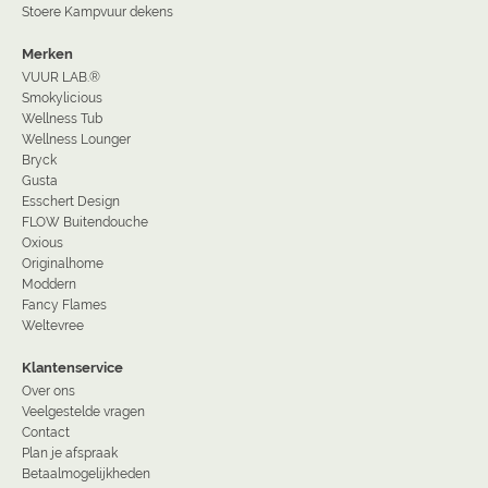
Stoere Kampvuur dekens
Merken
VUUR LAB.®
Smokylicious
Wellness Tub
Wellness Lounger
Bryck
Gusta
Esschert Design
FLOW Buitendouche
Oxious
Originalhome
Moddern
Fancy Flames
Weltevree
Klantenservice
Over ons
Veelgestelde vragen
Contact
Plan je afspraak
Betaalmogelijkheden