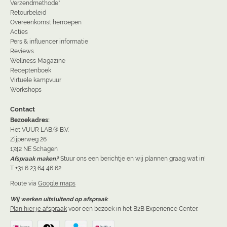
Verzendmethode*
Retourbeleid
Overeenkomst herroepen
Acties
Pers & influencer informatie
Reviews
Wellness Magazine
Receptenboek
Virtuele kampvuur
Workshops
Contact
Bezoekadres:
Het VUUR LAB.® B.V.
Zijperweg 26
1742 NE Schagen
Afspraak maken?
Stuur ons een berichtje en wij plannen graag wat in!
T +31 6 23 64 46 62
Route via
Google maps
Wij werken uitsluitend op afspraak
Plan hier je afspraak
voor een bezoek in het B2B Experience Center.