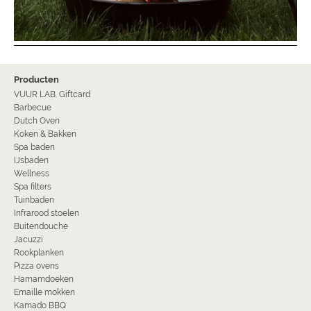
Producten
VUUR LAB. Giftcard
Barbecue
Dutch Oven
Koken & Bakken
Spa baden
IJsbaden
Wellness
Spa filters
Tuinbaden
Infrarood stoelen
Buitendouche
Jacuzzi
Rookplanken
Pizza ovens
Hamamdoeken
Emaille mokken
Kamado BBQ