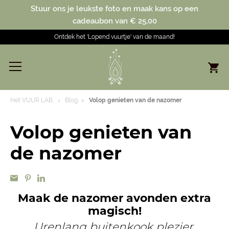
Stuur ons je leukste foto en maak kans op een
cadeaubon van € 25,00
Ontdek het 'Lopend vuurtje' van de maand!
Het VUUR LAB.
Blog
Volop genieten van de nazomer
Volop genieten van
de nazomer
Maak de nazomer avonden extra
magisch!
Urenlang buitenkook plezier,