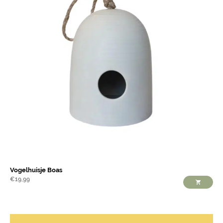
Vogelhuisje Boas
€
19,99