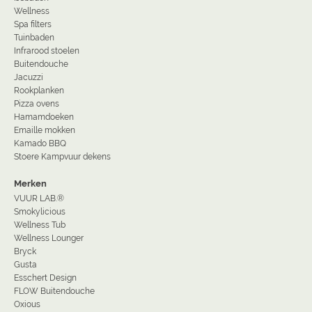
Wellness
Spa filters
Tuinbaden
Infrarood stoelen
Buitendouche
Jacuzzi
Rookplanken
Pizza ovens
Hamamdoeken
Emaille mokken
Kamado BBQ
Stoere Kampvuur dekens
Merken
VUUR LAB.®
Smokylicious
Wellness Tub
Wellness Lounger
Bryck
Gusta
Esschert Design
FLOW Buitendouche
Oxious