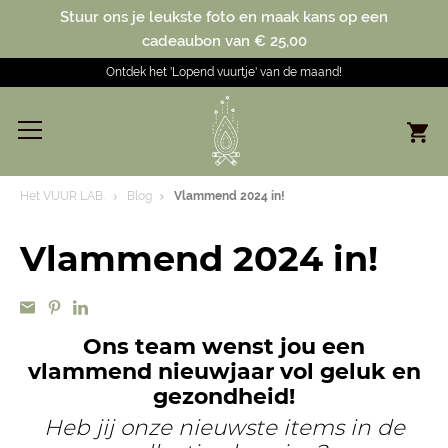
Stuur ons je leukste foto en maak kans op een
cadeaubon van € 25,00
Ontdek het 'Lopend vuurtje' van de maand!
Het VUUR LAB.
Blog
Vlammend 2024 in!
Vlammend 2024 in!
Ons team wenst jou een
vlammend nieuwjaar vol geluk en
gezondheid!
Heb jij onze nieuwste items in de