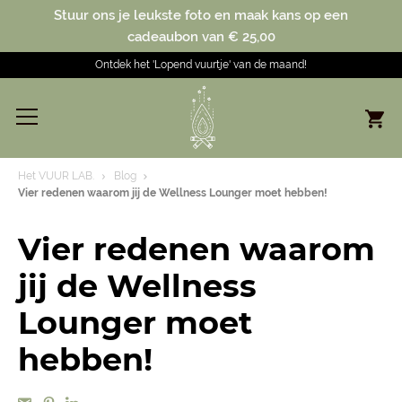
Stuur ons je leukste foto en maak kans op een
cadeaubon van € 25,00
Ontdek het 'Lopend vuurtje' van de maand!
Het VUUR LAB.
Blog
Vier redenen waarom jij de Wellness Lounger moet hebben!
Vier redenen waarom
jij de Wellness
Lounger moet
hebben!