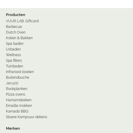
Producten
VUUR LAB. Giftcard
Barbecue
Dutch Oven
Koken & Bakken
Spa baden
IJsbaden
Wellness
Spa filters
Tuinbaden
Infrarood stoelen
Buitendouche
Jacuzzi
Rookplanken
Pizza ovens
Hamamdoeken
Emaille mokken
Kamado BBQ
Stoere Kampvuur dekens
Merken