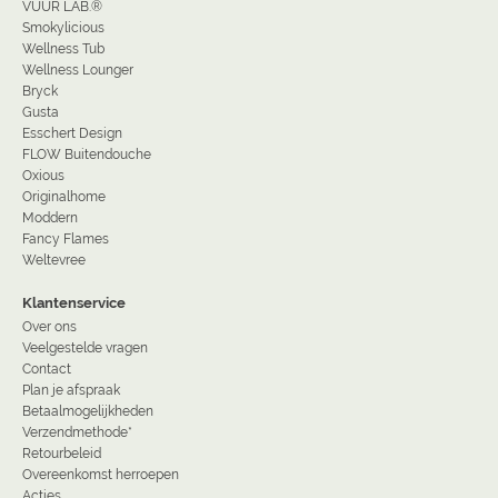
VUUR LAB.®
Smokylicious
Wellness Tub
Wellness Lounger
Bryck
Gusta
Esschert Design
FLOW Buitendouche
Oxious
Originalhome
Moddern
Fancy Flames
Weltevree
Klantenservice
Over ons
Veelgestelde vragen
Contact
Plan je afspraak
Betaalmogelijkheden
Verzendmethode*
Retourbeleid
Overeenkomst herroepen
Acties