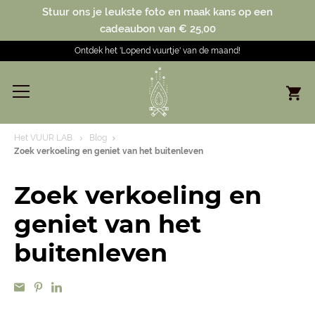
Stuur ons je leukste foto en maak kans op een
cadeaubon van € 25,00
Ontdek het 'Lopend vuurtje' van de maand!
Het VUUR LAB.
Blog
Zoek verkoeling en geniet van het buitenleven
Zoek verkoeling en
geniet van het
buitenleven