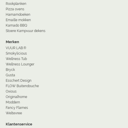
Rookplanken
Pizza ovens
Hamamdoeken
Emaille mokken
Kamado BBQ
Stoere Kampvuur dekens
Merken
VUUR LAB.®
Smokylicious
Wellness Tub
Wellness Lounger
Bryck
Gusta
Esschert Design
FLOW Buitendouche
Oxious
Originalhome
Moddern
Fancy Flames
Weltevree
Klantenservice