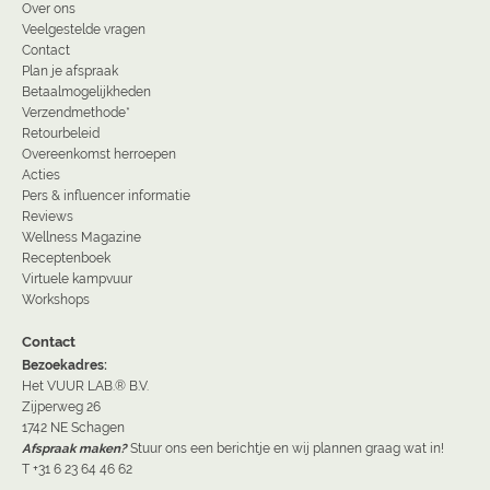
Over ons
Veelgestelde vragen
Contact
Plan je afspraak
Betaalmogelijkheden
Verzendmethode*
Retourbeleid
Overeenkomst herroepen
Acties
Pers & influencer informatie
Reviews
Wellness Magazine
Receptenboek
Virtuele kampvuur
Workshops
Contact
Bezoekadres:
Het VUUR LAB.® B.V.
Zijperweg 26
1742 NE Schagen
Afspraak maken?
Stuur ons een berichtje en wij plannen graag wat in!
T +31 6 23 64 46 62