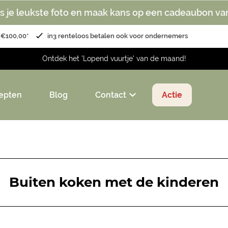
s je leukste foto en maak kans op een cadeaubon va
 €100,00*
in3 renteloos betalen ook voor ondernemers
Ontdek het 'Lopend vuurtje' van de maand!
epten
Blog
Contact
Actie
Buiten koken met de kinderen