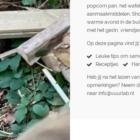
popcorn pan, het wafel
aanmaakmiddelen. Shop
warme avond in de bui
met het gezin, vriendje
Op deze pagina vind jij:
Leuke tips om same
Receptjes
Han
Heb jij na het lezen v
opmerkingen? Neem dan
naar info@vuurlab.nl