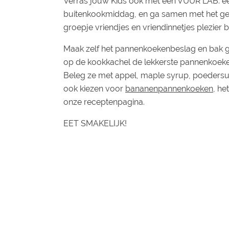
Verras jouw Kids ook met een VUUR LAB. ee
buitenkookmiddag, en ga samen met het gez
groepje vriendjes en vriendinnetjes plezier b
Maak zelf het pannenkoekenbeslag en bak g
op de kookkachel de lekkerste pannenkoek
Beleg ze met appel, maple syrup, poedersuik
ook kiezen voor
bananenpannenkoeken
, he
onze receptenpagina.
EET SMAKELIJK!