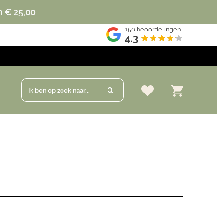
n € 25,00
150
beoordelingen
4.3
Ik ben op zoek naar...