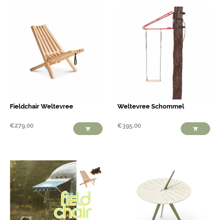
Fieldchair Weltevree
Weltevree Schommel
€
279,00
€
395,00