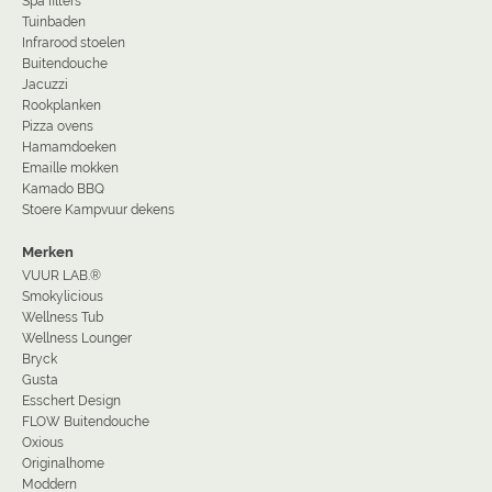
Spa filters
Tuinbaden
Infrarood stoelen
Buitendouche
Jacuzzi
Rookplanken
Pizza ovens
Hamamdoeken
Emaille mokken
Kamado BBQ
Stoere Kampvuur dekens
Merken
VUUR LAB.®
Smokylicious
Wellness Tub
Wellness Lounger
Bryck
Gusta
Esschert Design
FLOW Buitendouche
Oxious
Originalhome
Moddern