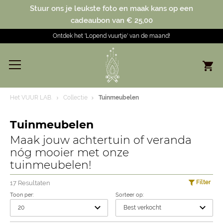
Stuur ons je leukste foto en maak kans op een
cadeaubon van € 25,00
Ontdek het 'Lopend vuurtje' van de maand!
Het VUUR LAB.
Collectie
Tuinmeubelen
Tuinmeubelen
Maak jouw achtertuin of veranda
nóg mooier met onze
tuinmeubelen!
Filter
17 Resultaten
Toon per:
Sorteer op: