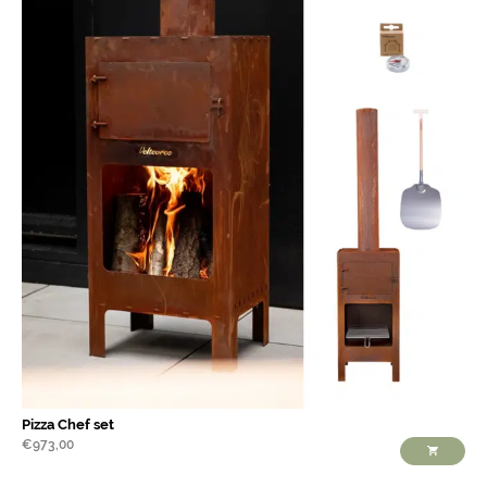
Pizza Chef set
€
973,00