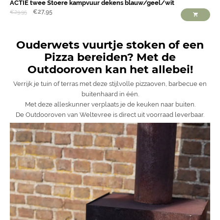
ACTIE twee Stoere kampvuur dekens blauw/geel/wit
€
27,95
€
29,95
Ouderwets vuurtje stoken of een
Pizza bereiden? Met de
Outdooroven kan het allebei!
Verrijk je tuin of terras met deze stijlvolle pizzaoven, barbecue en
buitenhaard in één.
Met deze alleskunner verplaats je de keuken naar buiten.
De Outdooroven van Weltevree is direct uit voorraad leverbaar.