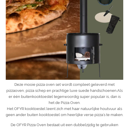
Deze mooie pizza oven set wordt compleet geleverd met
pizzaoven, pizza schep en prachtige luxe suede handschoenen.Als
er één buitenkooktoestel tegenwoordig super populair is, dan is
het de Pizza Oven.
Het OFYR kooktoestel leent zich met haar natuurlijke houtvuur als
geen ander buiten kooktoestel om heerlijke verse pizza’s te maken.
De OFYR Pizza Oven bestaat uit een dubbelzijdig te gebruiken