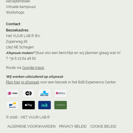
Receptenboek
Virtuele kampvuur
Workshops
Contact
Bezoekadres:
Het VUUR LAB.® B.V.
Zijperweg 26
1742 NE Schagen
Afspraak maken?
Stuur ons een berichtje en wij plannen graag wat in!
T +31 6 23 64 46 62
Route via
Google maps
Wij werken uitsluitend op afspraak
Plan hier je afspraak
voor een bezoek in het B2B Experience Center.
© 2026 - HET VUUR LAB.®
ALGEMENE VOORWAARDEN
PRIVACY BELEID
COOKIE BELEID