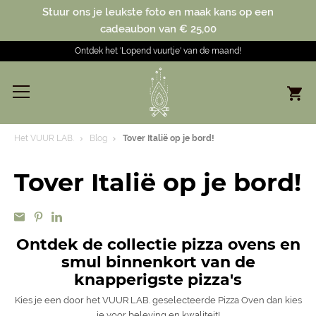
Stuur ons je leukste foto en maak kans op een
cadeaubon van € 25,00
Ontdek het 'Lopend vuurtje' van de maand!
Het VUUR LAB.
Blog
Tover Italië op je bord!
Tover Italië op je bord!
Ontdek de collectie pizza ovens en
smul binnenkort van de
knapperigste pizza's
Kies je een door het VUUR LAB. geselecteerde Pizza Oven dan kies
je voor beleving en kwaliteit!