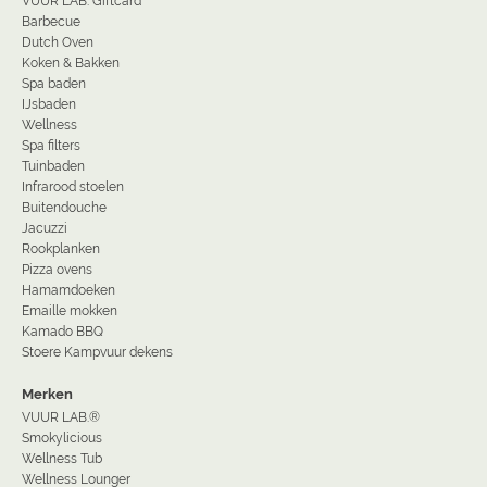
VUUR LAB. Giftcard
Barbecue
Dutch Oven
Koken & Bakken
Spa baden
IJsbaden
Wellness
Spa filters
Tuinbaden
Infrarood stoelen
Buitendouche
Jacuzzi
Rookplanken
Pizza ovens
Hamamdoeken
Emaille mokken
Kamado BBQ
Stoere Kampvuur dekens
Merken
VUUR LAB.®
Smokylicious
Wellness Tub
Wellness Lounger