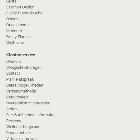
Gusta
Esschert Design
FLOW Buitendouche
Oxious
Originalhome
Moddern
Fancy Flames
Weltevree
Klantenservice
Over ons
Veelgestelde vragen
Contact
Plan je afspraak
Betaalmogelijkheden
Verzendmethode*
Retourbeleid
Overeenkomst herroepen
Acties
Pers & influencer informatie
Reviews
Wellness Magazine
Receptenboek
Virtuele kampvuur