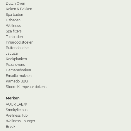
Dutch Oven
Koken & Bakken
Spa baden
IJsbaden
Wellness
Spa filters
Tuinbaden
Infrarood stoelen
Buitendouche
Jacuzzi
Rookplanken
Pizza ovens
Hamamdoeken
Emaille mokken
Kamado BBQ
Stoere Kampvuur dekens
Merken
VUUR LAB.®
Smokylicious
Wellness Tub
Wellness Lounger
Bryck