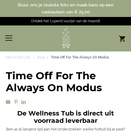
Stuur ons je leukste foto en maak kans op een
cadeaubon van € 25,00
Ontdek het 'Lopend vuurtje' van de maand!
Het VUUR LAB.
Blog
Time Off For The Always On Modus
Time Off For The
Always On Modus
De Wellness Tub is direct uit
voorraad leverbaar
Ben je al langere tijd aan het onderzoeken welke hottub bij je past?