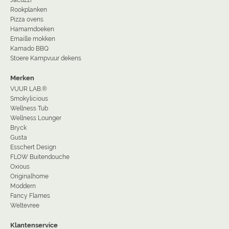
Rookplanken
Pizza ovens
Hamamdoeken
Emaille mokken
Kamado BBQ
Stoere Kampvuur dekens
Merken
VUUR LAB.®
Smokylicious
Wellness Tub
Wellness Lounger
Bryck
Gusta
Esschert Design
FLOW Buitendouche
Oxious
Originalhome
Moddern
Fancy Flames
Weltevree
Klantenservice