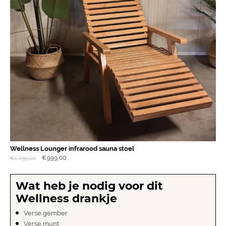
Wellness Lounger infrarood sauna stoel
€
999,00
€
1.099,00
Wat heb je nodig voor dit
Wellness drankje
Verse gember
Verse munt