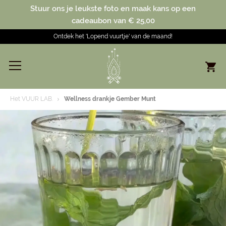
Stuur ons je leukste foto en maak kans op een
cadeaubon van € 25,00
Ontdek het 'Lopend vuurtje' van de maand!
Het VUUR LAB.
Wellness drankje Gember Munt