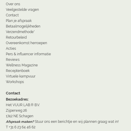
Over ons
Veelgestelde vragen
Contact
Plan je afspraak
Betaalmogelijkheden
Verzendmethode*
Retourbeleid
Overeenkomst herroepen
Acties
Pers & influencer informatie
Reviews
Wellness Magazine
Receptenboek
Virtuele kampvuur
Workshops
Contact
Bezoekadres:
Het VUUR LAB.® B.V.
Zijperweg 26
1742 NE Schagen
Afspraak maken?
Stuur ons een berichtje en wij plannen graag wat in!
T +31 6 23 64 46 62