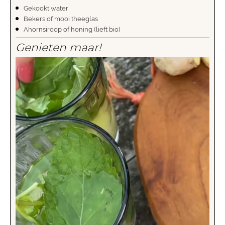
Gekookt water
Bekers of mooi theeglas
Ahornsiroop of honing (lieft bio)
Genieten maar!