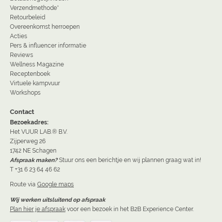
Verzendmethode*
Retourbeleid
Overeenkomst herroepen
Acties
Pers & influencer informatie
Reviews
Wellness Magazine
Receptenboek
Virtuele kampvuur
Workshops
Contact
Bezoekadres:
Het VUUR LAB.® B.V.
Zijperweg 26
1742 NE Schagen
Afspraak maken?
Stuur ons een berichtje en wij plannen graag wat in!
T +31 6 23 64 46 62
Route via
Google maps
Wij werken uitsluitend op afspraak
Plan hier je afspraak
voor een bezoek in het B2B Experience Center.