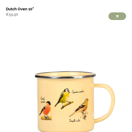
Dutch Oven 10"
€
59,90