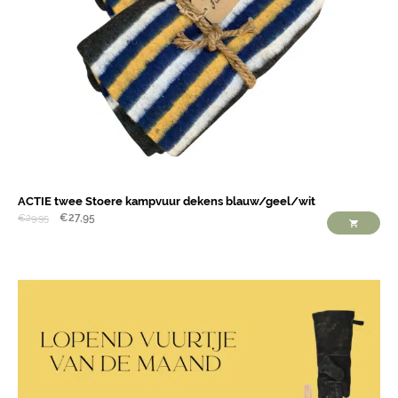
ACTIE twee Stoere kampvuur dekens blauw/geel/wit
€
27,95
€
29,95