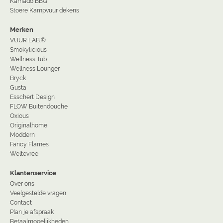
Kamado BBQ
Stoere Kampvuur dekens
Merken
VUUR LAB.®
Smokylicious
Wellness Tub
Wellness Lounger
Bryck
Gusta
Esschert Design
FLOW Buitendouche
Oxious
Originalhome
Moddern
Fancy Flames
Weltevree
Klantenservice
Over ons
Veelgestelde vragen
Contact
Plan je afspraak
Betaalmogelijkheden