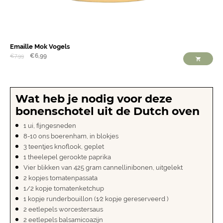
Emaille Mok Vogels
€
6,99
€
7,99
Wat heb je nodig voor deze
bonenschotel uit de Dutch oven
1 ui, fijngesneden
8-10 ons boerenham, in blokjes
3 teentjes knoflook, geplet
1 theelepel gerookte paprika
Vier blikken van 425 gram cannellinibonen, uitgelekt
2 kopjes tomatenpassata
1/2 kopje tomatenketchup
1 kopje runderbouillon (1⁄2 kopje gereserveerd )
2 eetlepels worcestersaus
2 eetlepels balsamicoazijn