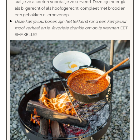
laat je ze afkoelen voordat je ze serveert. Deze zijn heerlijk
als bijgerecht of als hoofdgerecht, compleet met brood en
een gebakken ei erbovenop.
Deze kampvuurbonen zijn het lekkerst rond een kampvuur
mooi verhaal en je favoriete drankje om op te warmen.
EET
SMAKELIJK!