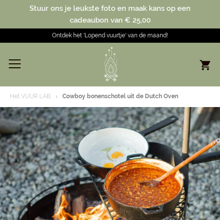
Stuur ons je leukste foto en maak kans op een
cadeaubon van € 25,00
Ontdek het 'Lopend vuurtje' van de maand!
Het VUUR LAB.
Cowboy bonenschotel uit de Dutch Oven