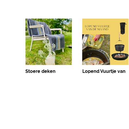
Stoere deken
Lopend Vuurtje van
blauw/geel/wit
de Maand
€
17,95
€
109,95