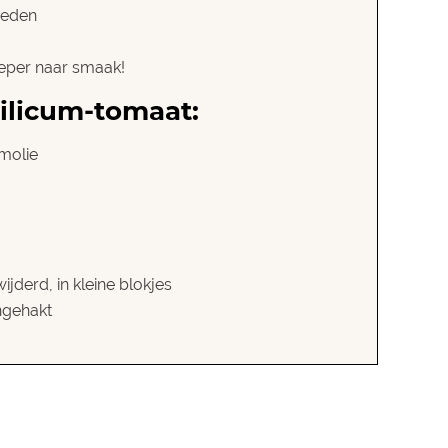
sneden
eper naar smaak!
ilicum-tomaat:
emolie
jderd, in kleine blokjes
jngehakt