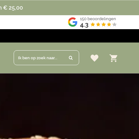
n € 25,00
150
beoordelingen
4.3
Ik ben op zoek naar...