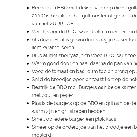
Bereid een BBQ met deksel voor op direct grille
200°C is bereikt bij het grillrooster of gebruik 
van het VUUR LAB.
Verhit, voor de BBQ-saus, boter in een pan en fr
Als deze zacht is geworden, voeg je suiker toe
licht karameliseren
Blus af met sherryazijn en voeg BBQ-saus toe
Warm goed door en haal daarna de pan van h
Voeg de tomaat en basilicum toe en breng op
Snijd de broodjes open en toast kort op de hete 
Bestrijk de BBQ mc² Burgers aan beide kanten m
met zout en peper
Plaats de burgers op de BBQ en gril aan beide 
warm zijn en grillstrepen hebben
Smelt op iedere burger een plak kaas
Smeer op de onderzijde van het broodje een 
mosterd