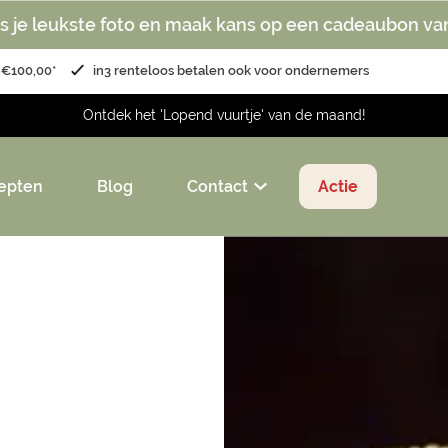
s je leukste foto en maak kans op een cadeaubon va
 €100,00*
in3 renteloos betalen ook voor ondernemers
Ontdek het 'Lopend vuurtje' van de maand!
epten
Blog
Contact
Actie