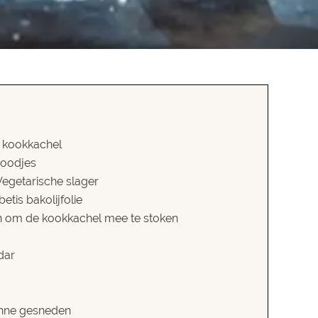
 kookkachel
oodjes
egetarische slager
etis bakolijfolie
en om de kookkachel mee te stoken
dar
ienne gesneden