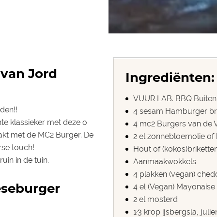
van Jord
Ingrediënten:
VUUR LAB. BBQ Buiten
den!!
4 sesam Hamburger br
te klassieker met deze o
4 mc2 Burgers van de V
akt met de MC2 Burger. De
2 el zonnebloemolie of b
rse touch!
Hout of (kokos)brikett
uin in de tuin.
Aanmaakwokkels
4 plakken (vegan) ched
eseburger
4 el (Vegan) Mayonaise
2 el mosterd
1⁄3 krop ijsbergsla, jul