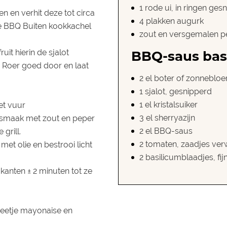
1 rode ui, in ringen ge
n en verhit deze tot circa
4 plakken augurk
de
BBQ Buiten kookkachel
zout en versgemalen p
uit hierin de sjalot
BBQ-saus bas
. Roer goed door en laat
2 el boter of zonneblo
1 sjalot, gesnipperd
1 el kristalsuiker
et vuur
3 el sherryazijn
 smaak met zout en peper
2 el BBQ-saus
grill.
2 tomaten, zaadjes verwi
et olie en bestrooi licht
2 basilicumblaadjes, fi
kanten ± 2 minuten tot ze
beetje mayonaise en