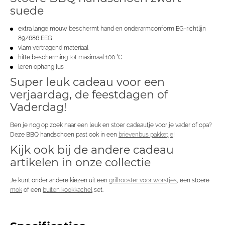
suede
extra lange mouw beschermt hand en onderarmconform EG-richtlijn
89/686 EEG
vlam vertragend materiaal
hitte bescherming tot maximaal 100 °C
leren ophang lus
Super leuk cadeau voor een
verjaardag, de feestdagen of
Vaderdag!
Ben je nog op zoek naar een leuk en stoer cadeautje voor je vader of opa?
Deze BBQ handschoen past ook in een
brievenbus pakketje
!
Kijk ook bij de andere cadeau
artikelen in onze collectie
Je kunt onder andere kiezen uit een
grillrooster voor worstjes
, een stoere
mok
of een
buiten kookkachel
set.