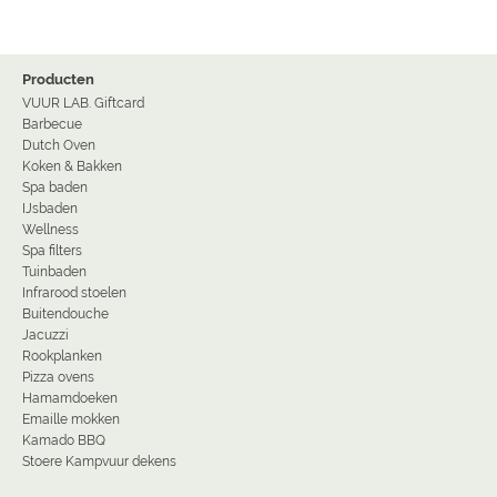
Producten
VUUR LAB. Giftcard
Barbecue
Dutch Oven
Koken & Bakken
Spa baden
IJsbaden
Wellness
Spa filters
Tuinbaden
Infrarood stoelen
Buitendouche
Jacuzzi
Rookplanken
Pizza ovens
Hamamdoeken
Emaille mokken
Kamado BBQ
Stoere Kampvuur dekens