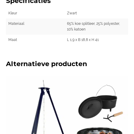
Specificaties
Kleur
Zwart
Materiaal
65% koe splitleer, 25% polyester,
10% katoen
Maat
L 1,9 x B 18,8 x H 41
Alternatieve producten