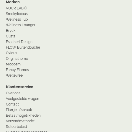
Merken
VUUR LAB.®
Smokylicious
Wellness Tub
Wellness Lounger
Bryck
Gusta
Esschert Design
FLOW Buitendouche
Oxious
Originalhome
Moddern
Fancy Flames
Weltevree
Klantenservice
Over ons
Veelgestelde vragen
Contact
Plan je afspraak
Betaalmogelijkheden
Verzendmethode*
Retourbeleid