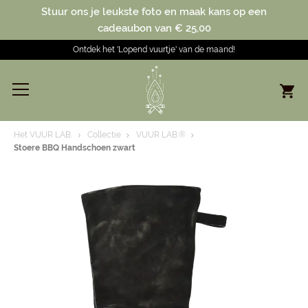
Stuur ons je leukste foto en maak kans op een
cadeaubon van € 25,00
Ontdek het 'Lopend vuurtje' van de maand!
Het VUUR LAB.
Collectie
VUUR LAB.®
Stoere BBQ Handschoen zwart