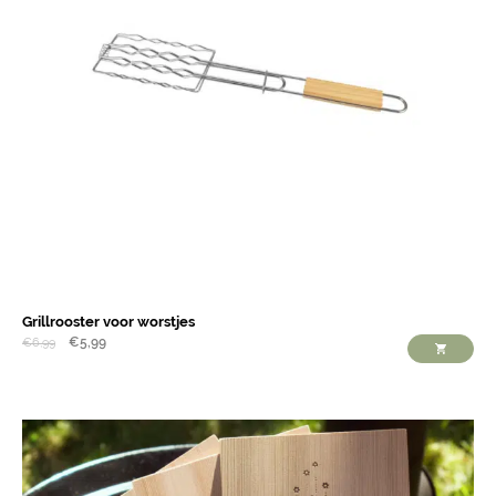
Grillrooster voor worstjes
€
5,99
€
6,99