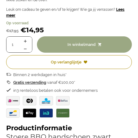
fikkie stoken en de oven.
Leuk om cadeau te geven en/of te krijgen! Wie ga jij verrassen?
Lees
meer
Op voorraad
€
14,95
€
17,95
In winkelmand
Op verlanglijstje
Binnen 2 werkdagen in huis*
Gratis verzending
vanaf €100,00*
in3 renteloos betalen ook voor ondernemers
Productinformatie
Stoere BBQ handschoen zwart