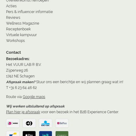
Overeenkomst herroepen
Acties
Pers & influencer informatie
Reviews
Wellness Magazine
Receptenboek
Virtuele kampvuur
Workshops
Contact
Bezoekadres:
Het VUUR LAB.® B.V.
Zijperweg 26
1742 NE Schagen
Afspraak maken?
Stuur ons een berichtje en wij plannen graag wat in!
T +31 6 23 64 46 62
Route via
Google maps
Wij werken uitsluitend op afspraak
Plan hier je afspraak
voor een bezoek in het B2B Experience Center.