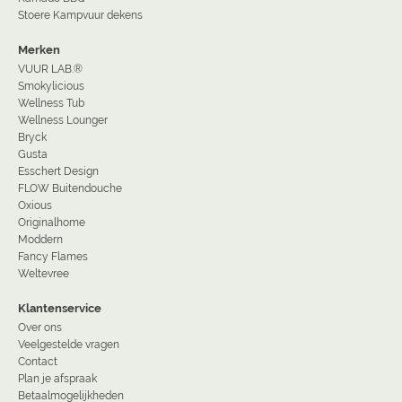
Stoere Kampvuur dekens
Merken
VUUR LAB.®
Smokylicious
Wellness Tub
Wellness Lounger
Bryck
Gusta
Esschert Design
FLOW Buitendouche
Oxious
Originalhome
Moddern
Fancy Flames
Weltevree
Klantenservice
Over ons
Veelgestelde vragen
Contact
Plan je afspraak
Betaalmogelijkheden