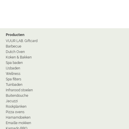
Producten
VUUR LAB. Giftcard
Barbecue
Dutch Oven
Koken & Bakken
Spa baden
IJsbaden
Wellness
Spa filters
Tuinbaden
Infrarood stoelen
Buitendouche
Jacuzzi
Rookplanken
Pizza ovens
Hamamdoeken
Emaille mokken
Kamado BBQ