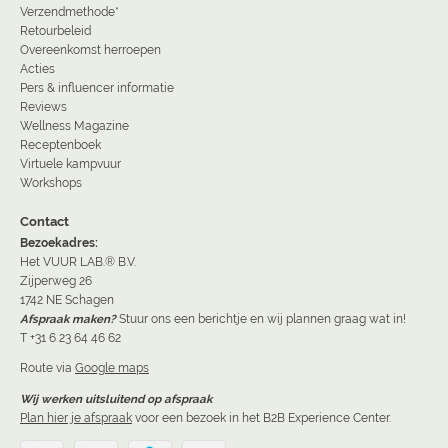
Verzendmethode*
Retourbeleid
Overeenkomst herroepen
Acties
Pers & influencer informatie
Reviews
Wellness Magazine
Receptenboek
Virtuele kampvuur
Workshops
Contact
Bezoekadres:
Het VUUR LAB.® B.V.
Zijperweg 26
1742 NE Schagen
Afspraak maken?
Stuur ons een berichtje en wij plannen graag wat in!
T +31 6 23 64 46 62
Route via
Google maps
Wij werken uitsluitend op afspraak
Plan hier je afspraak
voor een bezoek in het B2B Experience Center.