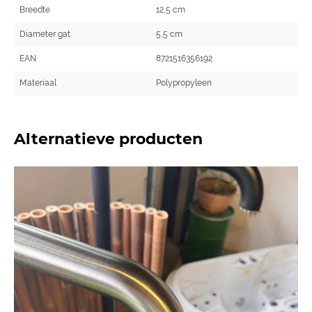
Breedte
12,5 cm
Diameter gat
5,5 cm
EAN
8721516356192
Materiaal
Polypropyleen
Alternatieve producten