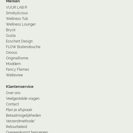
Merken
VUUR LAB.®
Smokylicious
Wellness Tub
Wellness Lounger
Bryck
Gusta
Esschert Design
FLOW Buitendouche
Oxious
Originalhome
Moddern
Fancy Flames
Weltevree
Klantenservice
Over ons
Veelgestelde vragen
Contact
Plan je afspraak
Betaalmogelijkheden
Verzendmethode*
Retourbeleid
Overeenkomst herroepen