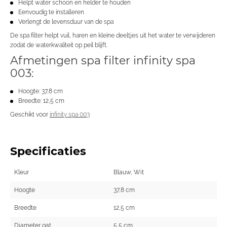
Helpt water schoon en helder te houden
Eenvoudig te installeren
Verlengt de levensduur van de spa
De spa filter helpt vuil, haren en kleine deeltjes uit het water te verwijderen
zodat de waterkwaliteit op peil blijft.
Afmetingen spa filter infinity spa
003:
Hoogte: 37,8 cm
Breedte: 12,5 cm
Geschikt voor
infinity spa 003
Specificaties
Kleur
Blauw, Wit
Hoogte
37,8 cm
Breedte
12,5 cm
Diameter gat
5,5 cm