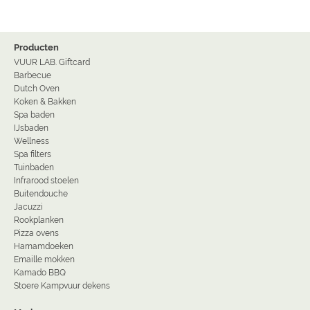
Producten
VUUR LAB. Giftcard
Barbecue
Dutch Oven
Koken & Bakken
Spa baden
IJsbaden
Wellness
Spa filters
Tuinbaden
Infrarood stoelen
Buitendouche
Jacuzzi
Rookplanken
Pizza ovens
Hamamdoeken
Emaille mokken
Kamado BBQ
Stoere Kampvuur dekens