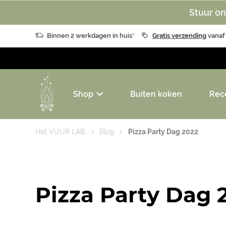
Stuur on
Binnen 2 werkdagen in huis*
Gratis verzending
vanaf
Shop
Buiten koken
Rec
Het VUUR LAB.
Blog
Pizza Party Dag 2022
Pizza Party Dag 