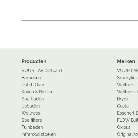
Producten
Merken
VUUR LAB. Giftcard
VUUR LA
Barbecue
Smokylici
Dutch Oven
Wellness 
Koken & Bakken
Wellness 
Spa baden
Bryck
IJsbaden
Gusta
Wellness
Esschert 
Spa filters
FLOW Bui
Tuinbaden
Oxious
Infrarood stoelen
Originalh