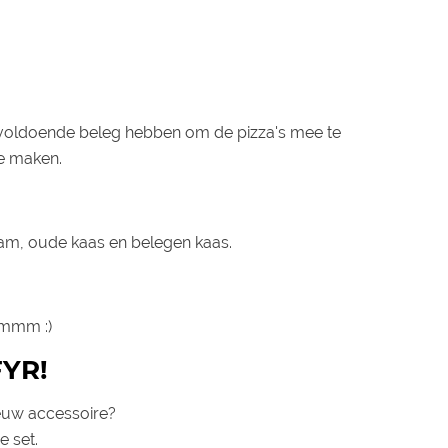
e voldoende beleg hebben om de pizza's mee te
te maken.
ham, oude kaas en belegen kaas.
mmmm :)
FYR!
ieuw accessoire?
 set.