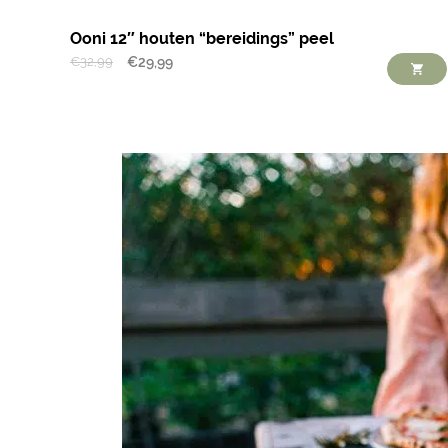
Ooni 12″ houten “bereidings” peel
€
32,99
€
29,99