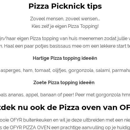
Pizza Picknick tips
Zoveel mensen, zoveel wensen...
Kies zelf je eigen Pizza Topping!
zijn/haar eigen Pizza topping van huis meenemen zodat julli
n. Haal een paar potjes basissaus mee om een lekkere start 
Hartige Pizza topping ideeën
 asperges, ham, tomaat, olijfjes, gorgonzola, salami, parma
Zoete Pizza topping ideeën
zoals ananas, appel, banaan of peer! Peer met gorgonzola h
dek nu ook de Pizza oven van O
ooie OFYR buitenkeuken en wil je deze uitbreiden met een n
is de OFYR PIZZA OVEN een prachtige aanvulling op je huidige