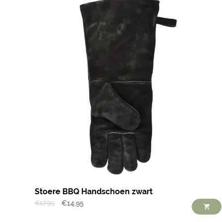
Stoere BBQ Handschoen zwart
€
17,95
€
14,95