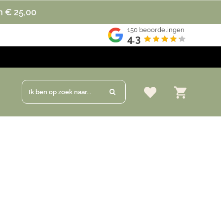
n € 25,00
150
beoordelingen
4.3
Ik ben op zoek naar...