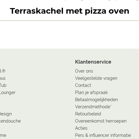
Terraskachel met pizza oven
Klantenservice
B.®
Over ons
ous
Veelgestelde vragen
Tub
Contact
Lounger
Plan je afspraak
Betaalmogelijkheden
Verzendmethode*
Design
Retourbeleid
tendouche
Overeenkomst herroepen
Acties
ome
Pers & influencer informatie