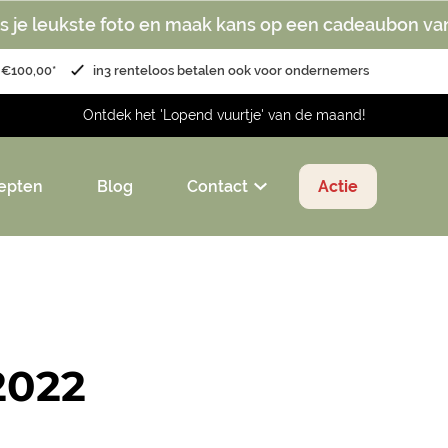
s je leukste foto en maak kans op een cadeaubon va
 €100,00*
in3 renteloos betalen ook voor ondernemers
Ontdek het 'Lopend vuurtje' van de maand!
epten
Blog
Contact
Actie
2022