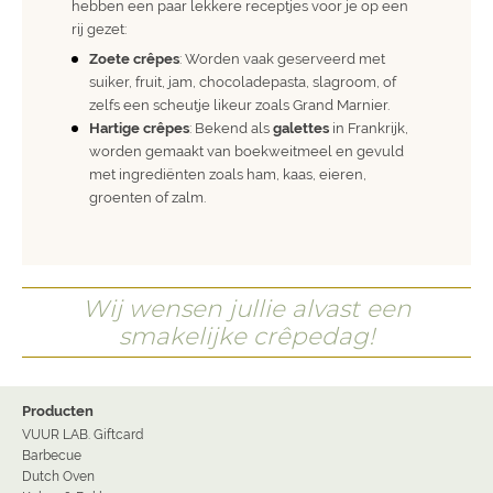
hebben een paar lekkere receptjes voor je op een
rij gezet:
Zoete crêpes
: Worden vaak geserveerd met
suiker, fruit, jam, chocoladepasta, slagroom, of
zelfs een scheutje likeur zoals Grand Marnier.
Hartige crêpes
: Bekend als
galettes
in Frankrijk,
worden gemaakt van boekweitmeel en gevuld
met ingrediënten zoals ham, kaas, eieren,
groenten of zalm.
Wij wensen jullie alvast een
smakelijke crêpedag!
Producten
VUUR LAB. Giftcard
Barbecue
Dutch Oven