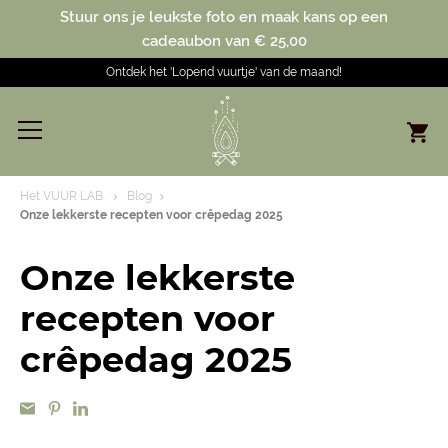
Stuur ons je leukste foto en maak kans op een
cadeaubon van € 25,00
Ontdek het 'Lopend vuurtje' van de maand!
Het VUUR LAB.
Blog
Onze lekkerste recepten voor crêpedag 2025
Onze lekkerste
recepten voor
crêpedag 2025