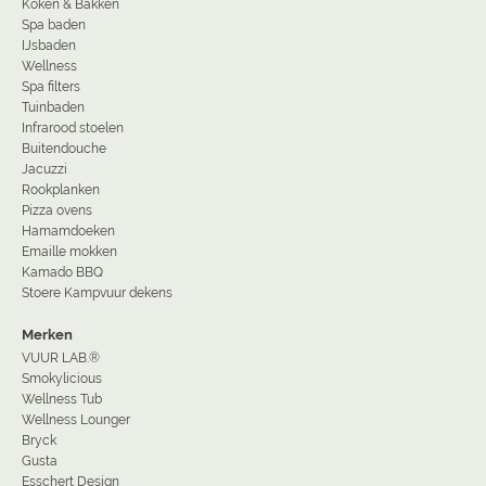
Koken & Bakken
Spa baden
IJsbaden
Wellness
Spa filters
Tuinbaden
Infrarood stoelen
Buitendouche
Jacuzzi
Rookplanken
Pizza ovens
Hamamdoeken
Emaille mokken
Kamado BBQ
Stoere Kampvuur dekens
Merken
VUUR LAB.®
Smokylicious
Wellness Tub
Wellness Lounger
Bryck
Gusta
Esschert Design