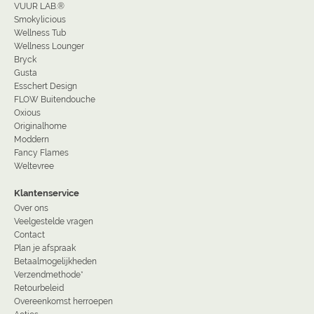
VUUR LAB.®
Smokylicious
Wellness Tub
Wellness Lounger
Bryck
Gusta
Esschert Design
FLOW Buitendouche
Oxious
Originalhome
Moddern
Fancy Flames
Weltevree
Klantenservice
Over ons
Veelgestelde vragen
Contact
Plan je afspraak
Betaalmogelijkheden
Verzendmethode*
Retourbeleid
Overeenkomst herroepen