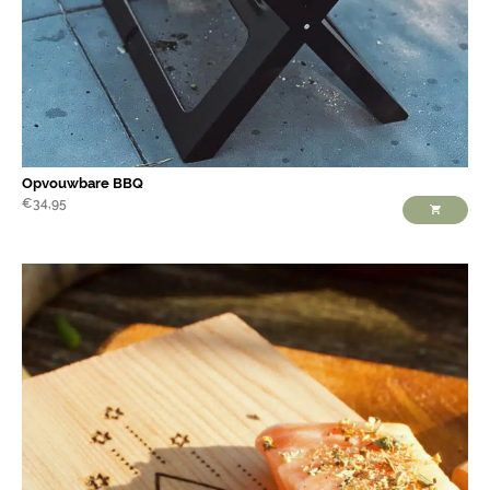
Opvouwbare BBQ
€
34,95