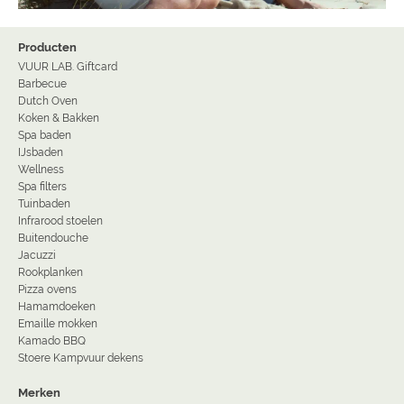
Producten
VUUR LAB. Giftcard
Barbecue
Dutch Oven
Koken & Bakken
Spa baden
IJsbaden
Wellness
Spa filters
Tuinbaden
Infrarood stoelen
Buitendouche
Jacuzzi
Rookplanken
Pizza ovens
Hamamdoeken
Emaille mokken
Kamado BBQ
Stoere Kampvuur dekens
Merken