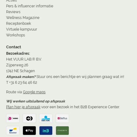
Acties
Pers & influencer informatie
Reviews
Wellness Magazine
Receptenboek
Virtuele kampvuur
Workshops
Contact
Bezoekadres:
Het VUUR LAB.® B.V.
Zijperweg 26
1742 NE Schagen
Afspraak maken?
Stuur ons een berichtje en wij plannen graag wat in!
T +31 6 23 64 46 62
Route via
Google maps
Wij werken uitsluitend op afspraak
Plan hier je afspraak
voor een bezoek in het B2B Experience Center.