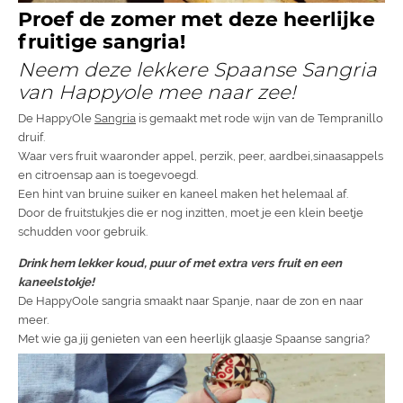
Proef de zomer met deze heerlijke
fruitige sangria!
Neem deze lekkere Spaanse Sangria
van Happyole mee naar zee!
De HappyOle
Sangria
is gemaakt met rode wijn van de Tempranillo
druif.
Waar vers fruit waaronder appel, perzik, peer, aardbei,sinaasappels
en citroensap aan is toegevoegd.
Een hint van bruine suiker en kaneel maken het helemaal af.
Door de fruitstukjes die er nog inzitten, moet je een klein beetje
schudden voor gebruik.
Drink hem lekker koud, puur of met extra vers fruit en een
kaneelstokje!
De HappyOole sangria smaakt naar Spanje, naar de zon en naar
meer.
Met wie ga jij genieten van een heerlijk glaasje Spaanse sangria?