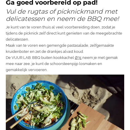
Ga goed voorbereid op pad!
Vul de rugtas of picknickmand met
delicatessen en neem de BBQ mee!
Je kunt van te voren thuis al veel voorbereiding doen, zodat je
tijdens de picknick zelf direct kunt genieten van de meegebrachte
delicatessen.
Maak van te voren een gemengde pastasalade, zelfgemaakte
kruidenboter en zet de drankjes alvast koud.
De VUUR LAB. BBQ buiten kookkachel
Ø31
neem je met gemak
mee naar zee, je kunt de schoorsteenpijp losmaken en
gemakkelijk vervoeren.