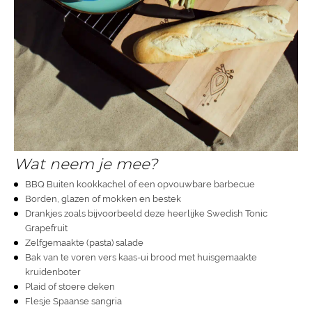
Wat neem je mee?
BBQ Buiten kookkachel
of een
opvouwbare barbecue
Borden
, glazen of mokken en bestek
Drankjes zoals bijvoorbeeld deze heerlijke
Swedish Tonic
Grapefruit
Zelfgemaakte (pasta) salade
Bak van te voren vers
kaas-ui brood
met huisgemaakte
kruidenboter
Plaid
of
stoere deken
Flesje Spaanse
sangria