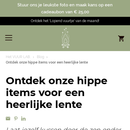
Stuur ons je leukste foto en maak kans op een
cadeaubon van € 25,00
Ontdek het 'Lopend vuurtje' van de maand!
Het VUUR LAB.
Blog
Ontdek onze hippe items voor een heerlijke lente
Ontdek onze hippe
items voor een
heerlijke lente
Laat jezelf kussen door de zon onder