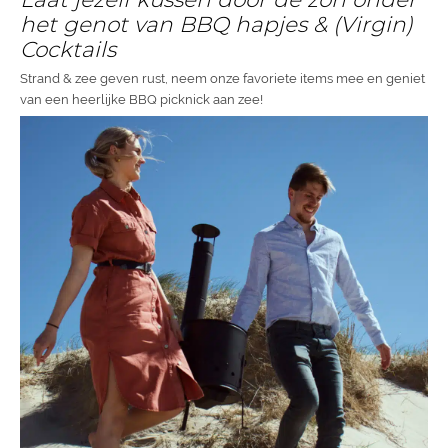
het genot van BBQ hapjes & (Virgin)
Cocktails
Strand & zee geven rust, neem onze favoriete items mee en geniet
van een heerlijke BBQ picknick aan zee!