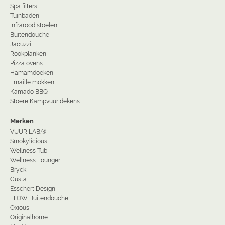
Spa filters
Tuinbaden
Infrarood stoelen
Buitendouche
Jacuzzi
Rookplanken
Pizza ovens
Hamamdoeken
Emaille mokken
Kamado BBQ
Stoere Kampvuur dekens
Merken
VUUR LAB.®
Smokylicious
Wellness Tub
Wellness Lounger
Bryck
Gusta
Esschert Design
FLOW Buitendouche
Oxious
Originalhome