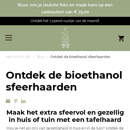
Stuur ons je leukste foto en maak kans op een
cadeaubon van € 25,00
Ontdek het 'Lopend vuurtje' van de maand!
Het VUUR LAB.
Blog
Ontdek de bioethanol sfeerhaarden
Ontdek de bioethanol
sfeerhaarden
Maak het extra sfeervol en gezellig
in huis of tuin met een tafelhaard
Hou je net als ons van gezelligheid in huis en in de tuin? ontdek de