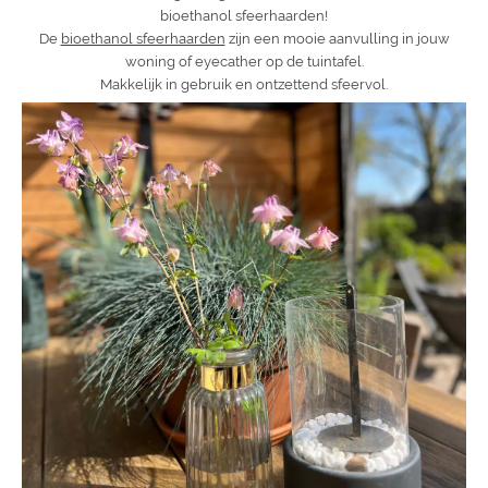
bioethanol sfeerhaarden!
De
bioethanol sfeerhaarden
zijn een mooie aanvulling in jouw
woning of eyecather op de tuintafel.
Makkelijk in gebruik en ontzettend sfeervol.