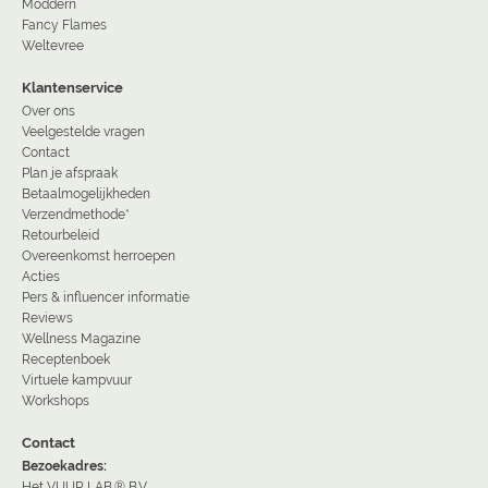
Moddern
Fancy Flames
Weltevree
Klantenservice
Over ons
Veelgestelde vragen
Contact
Plan je afspraak
Betaalmogelijkheden
Verzendmethode*
Retourbeleid
Overeenkomst herroepen
Acties
Pers & influencer informatie
Reviews
Wellness Magazine
Receptenboek
Virtuele kampvuur
Workshops
Contact
Bezoekadres:
Het VUUR LAB.® B.V.