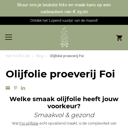
Stuur ons je leukste foto en maak kans op een
cadeaubon van € 25,00
Ontdek het 'Lopend vuurtje' van de maand!
Het VUUR LAB.
Blog
Olijfolie proeverij Foi
Olijfolie proeverij Foi
Welke smaak olijfolie heeft jouw
voorkeur?
Smaakvol & gezond
Wat
Foi olijfolie
echt opvallend maakt, is de complexiteit van