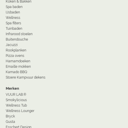
Koken & Bakken
Spa baden
IJsbaden
Wellness
Spa filters
Tuinbaden
Infrarood stoelen
Buitendouche
Jacuzzi
Rookplanken
Pizza ovens
Hamamdoeken
Emaille mokken
Kamado BBQ
Stoere Kampvuur dekens
Merken
VUUR LAB.®
Smokylicious
Wellness Tub
Wellness Lounger
Bryck
Gusta
Esschert Design