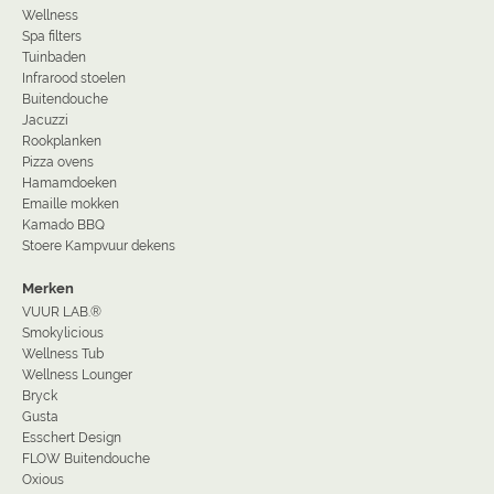
Wellness
Spa filters
Tuinbaden
Infrarood stoelen
Buitendouche
Jacuzzi
Rookplanken
Pizza ovens
Hamamdoeken
Emaille mokken
Kamado BBQ
Stoere Kampvuur dekens
Merken
VUUR LAB.®
Smokylicious
Wellness Tub
Wellness Lounger
Bryck
Gusta
Esschert Design
FLOW Buitendouche
Oxious