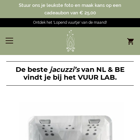
Stuur ons je leukste foto en maak kans op een
cadeaubon van € 25,00
Ontdek het 'Lopend vuurtje' van de maand!
De beste
jacuzzi’s
van NL & BE
vindt je bij het VUUR LAB.