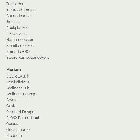
Tuinbaden
Infrarood stoelen
Buitendouche
Jacuzzi
Rookplanken
Pizza ovens
Hamamdoeken
Emaille mokken
Kamado BBQ
Stoere Kampvuur dekens
Merken
VUUR LAB.®
Smokylicious
Wellness Tub
Wellness Lounger
Bryck
Gusta
Esschert Design
FLOW Buitendouche
Oxious
Originalhome
Moddern