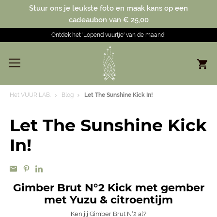
Stuur ons je leukste foto en maak kans op een
cadeaubon van € 25,00
Ontdek het 'Lopend vuurtje' van de maand!
Het VUUR LAB.
Blog
Let The Sunshine Kick In!
Let The Sunshine Kick
In!
Gimber Brut N°2 Kick met gember
met Yuzu & citroentijm
Ken jij Gimber Brut N°2 al?