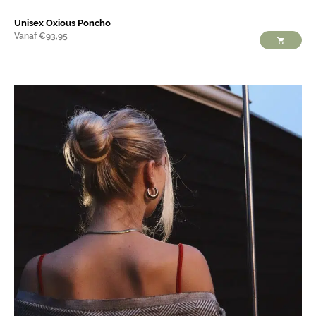
Unisex Oxious Poncho
Vanaf
€
93,95