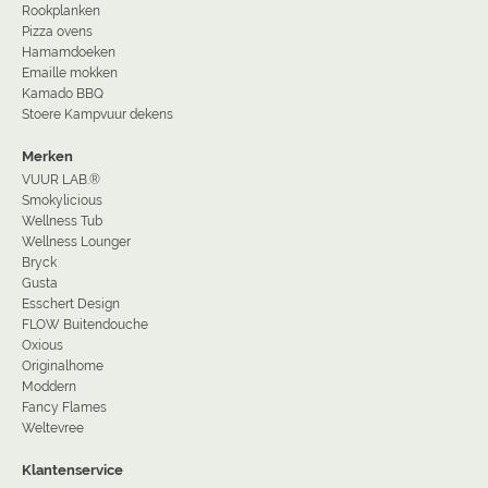
Rookplanken
Pizza ovens
Hamamdoeken
Emaille mokken
Kamado BBQ
Stoere Kampvuur dekens
Merken
VUUR LAB.®
Smokylicious
Wellness Tub
Wellness Lounger
Bryck
Gusta
Esschert Design
FLOW Buitendouche
Oxious
Originalhome
Moddern
Fancy Flames
Weltevree
Klantenservice