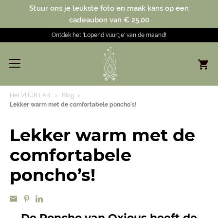
Stuur ons je leukste foto en maak kans op een
cadeaubon van € 25,00
Ontdek het 'Lopend vuurtje' van de maand!
Het VUUR LAB.
Blog
Lekker warm met de comfortabele poncho’s!
Lekker warm met de
comfortabele
poncho’s!
De Poncho van Oxious heeft de