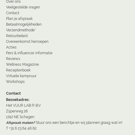
Over ons
Veelgestelde vragen
Contact
Plan je afspraak
Betaalmogelijkheden
Verzendmethode*
Retourbeleid
Overeenkomst herroepen
Acties
Pers & influencer informatie
Reviews
Wellness Magazine
Receptenboek
Virtuele kampvuur
Workshops
Contact
Bezoekadres:
Het VUUR LAB.® B.V.
Zijperweg 26
1742 NE Schagen
Afspraak maken?
Stuur ons een berichtje en wij plannen graag wat in!
T +31 6 23 64 46 62