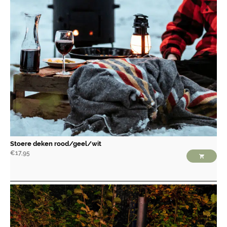
Stoere deken rood/geel/wit
€
17,95