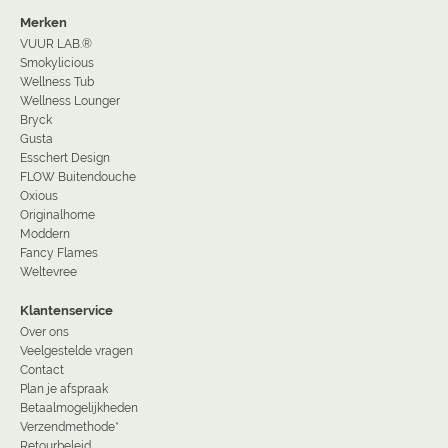
Merken
VUUR LAB.®
Smokylicious
Wellness Tub
Wellness Lounger
Bryck
Gusta
Esschert Design
FLOW Buitendouche
Oxious
Originalhome
Moddern
Fancy Flames
Weltevree
Klantenservice
Over ons
Veelgestelde vragen
Contact
Plan je afspraak
Betaalmogelijkheden
Verzendmethode*
Retourbeleid