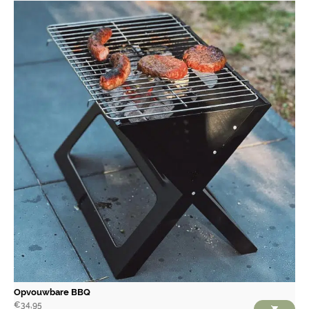
Opvouwbare BBQ
€
34,95