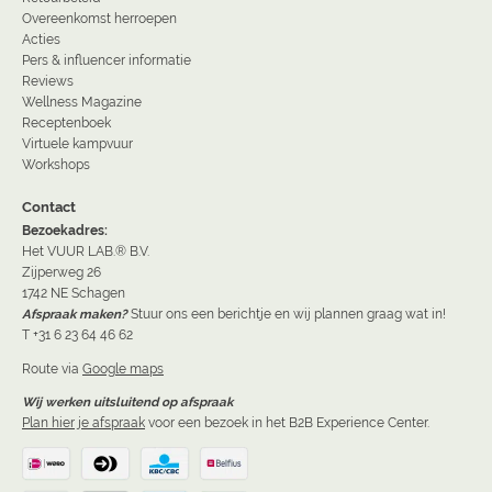
Overeenkomst herroepen
Acties
Pers & influencer informatie
Reviews
Wellness Magazine
Receptenboek
Virtuele kampvuur
Workshops
Contact
Bezoekadres:
Het VUUR LAB.® B.V.
Zijperweg 26
1742 NE Schagen
Afspraak maken?
Stuur ons een berichtje en wij plannen graag wat in!
T +31 6 23 64 46 62
Route via
Google maps
Wij werken uitsluitend op afspraak
Plan hier je afspraak
voor een bezoek in het B2B Experience Center.