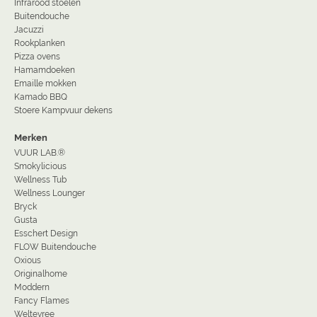
Infrarood stoelen
Buitendouche
Jacuzzi
Rookplanken
Pizza ovens
Hamamdoeken
Emaille mokken
Kamado BBQ
Stoere Kampvuur dekens
Merken
VUUR LAB.®
Smokylicious
Wellness Tub
Wellness Lounger
Bryck
Gusta
Esschert Design
FLOW Buitendouche
Oxious
Originalhome
Moddern
Fancy Flames
Weltevree