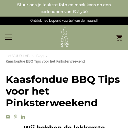
Stuur ons je leukste foto en maak kans op een
cadeaubon van € 25,00
Ontdek het 'Lopend vuurtje' van de maand!
Het VUUR LAB.
Blog
Kaasfondue BBQ Tips voor het Pinksterweekend
Kaasfondue BBQ Tips
voor het
Pinksterweekend
Wij hebben de lekkerste