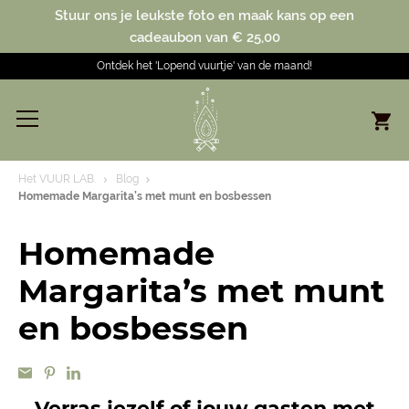
Stuur ons je leukste foto en maak kans op een
cadeaubon van € 25,00
Ontdek het 'Lopend vuurtje' van de maand!
Het VUUR LAB.
Blog
Homemade Margarita’s met munt en bosbessen
Homemade
Margarita’s met munt
en bosbessen
Verras jezelf of jouw gasten met