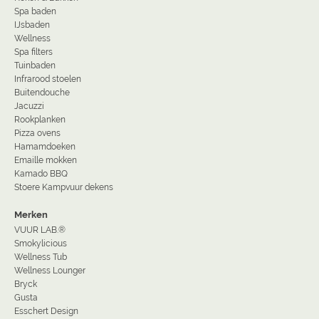
Spa baden
IJsbaden
Wellness
Spa filters
Tuinbaden
Infrarood stoelen
Buitendouche
Jacuzzi
Rookplanken
Pizza ovens
Hamamdoeken
Emaille mokken
Kamado BBQ
Stoere Kampvuur dekens
Merken
VUUR LAB.®
Smokylicious
Wellness Tub
Wellness Lounger
Bryck
Gusta
Esschert Design