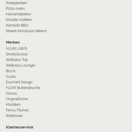
Rookplanken
Pizza ovens
Hamamdoeken
Emaille mokken
Kamado BBQ
Stoere Kampvuur dekens
Merken
VUUR LAB.®
Smokylicious
Wellness Tub
Wellness Lounger
Bryck
Gusta
Esschert Design
FLOW Buitendouche
Oxious
Originalhome
Moddern
Fancy Flames
Weltevree
Klantenservice