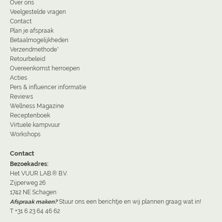
Over ons
Veelgestelde vragen
Contact
Plan je afspraak
Betaalmogelijkheden
Verzendmethode*
Retourbeleid
Overeenkomst herroepen
Acties
Pers & influencer informatie
Reviews
Wellness Magazine
Receptenboek
Virtuele kampvuur
Workshops
Contact
Bezoekadres:
Het VUUR LAB.® B.V.
Zijperweg 26
1742 NE Schagen
Afspraak maken?
Stuur ons een berichtje en wij plannen graag wat in!
T +31 6 23 64 46 62