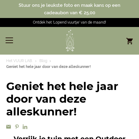
Stuur ons je leukste foto en maak kans op een
cadeaubon van € 25,00
Ontdek het 'Lopend vuurtje' van de maand!
Het VUUR LAB.
Blog
Geniet het hele jaar door van deze alleskunner!
Geniet het hele jaar
door van deze
alleskunner!
Verrijk je tuin met een Outdoor