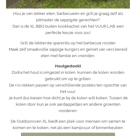
Hou je van lekker eten, barbecueën en grill je graag zelf als
pitmaster de sappigste gerechten?
Dan is de XL BBQ buiten kookkachel van het VUUR LAB. een
perfecte keuze voor jou!
Grill de lekkerste spareribs op het barbecue rooster.
Maak zelf smaakvolle sappige burgers en geniet van vers bereid
eten met familie en vrienden.
Houtgestookt
Zodra het hout is omgezet in kolen, kunnen de kolen worden
gebruikt om op te grillen.
De rvs rekken passen op verschillende posities ten opzichte van
het vuur.
Je kunt dus kiezen hoe dicht je bij de kolen wilt koken. Tussen de
kolen door kun je ook aardappeltjes en andere groenten
roosteren.
De Outdooroven XL biedt een plek voor mensen om samen te
komen en te koken, net als een kampvuur of binnenkeuken.