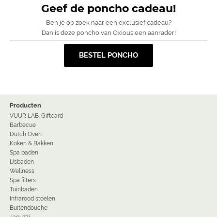
Geef de poncho cadeau!
Ben je op zoek naar een exclusief cadeau?
Dan is deze poncho van Oxious een aanrader!
BESTEL PONCHO
Producten
VUUR LAB. Giftcard
Barbecue
Dutch Oven
Koken & Bakken
Spa baden
IJsbaden
Wellness
Spa filters
Tuinbaden
Infrarood stoelen
Buitendouche
Jacuzzi