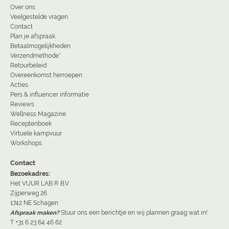
Over ons
Veelgestelde vragen
Contact
Plan je afspraak
Betaalmogelijkheden
Verzendmethode*
Retourbeleid
Overeenkomst herroepen
Acties
Pers & influencer informatie
Reviews
Wellness Magazine
Receptenboek
Virtuele kampvuur
Workshops
Contact
Bezoekadres:
Het VUUR LAB.® B.V.
Zijperweg 26
1742 NE Schagen
Afspraak maken?
Stuur ons een berichtje en wij plannen graag wat in!
T +31 6 23 64 46 62