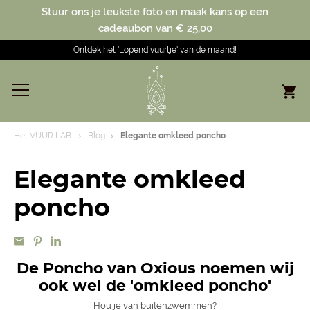
Stuur ons je leukste foto en maak kans op een
cadeaubon van € 25,00
Ontdek het 'Lopend vuurtje' van de maand!
Het VUUR LAB.
Blog
Elegante omkleed poncho
Elegante omkleed
poncho
De Poncho van Oxious noemen wij
ook wel de 'omkleed poncho'
Hou je van buitenzwemmen?