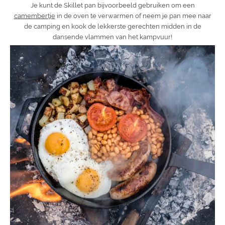
Je kunt de Skillet pan bijvoorbeeld gebruiken om een
camembertje
in de oven te verwarmen of neem je pan mee naar
de camping en kook de lekkerste gerechten midden in de
dansende vlammen van het kampvuur!