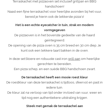
Terraskachel met pizzaoven set inclusief grillpan en BBQ
handschoen!
Naast een fijne terraskachel voor heerlijke avonden bij het vuur,
bereid je hierin ook de lekkerste pizza's!
Het is een echte eyecatcher in tuin, strak en modern
vormgegeven
De pizzaoven is in het bovenste gedeelte van de haard
geïntegreerd.
De opening van de pizza oven is 35 cm breed en 30 cm diep. Je
kunt ook een lekkere taart bakken in de oven.
In deze set:Stoere en robuuste cast iron
grill pan
om heerlijke
gerechten te bereiden.
Een pizza schep, en een suède BBQ handschoen zwart.
De terraskachel heeft een mooie roest kleur
De roestkleur van deze terraskachel is tijdloos, sfeervol en past in
iedere tuin.
De kleur zal na verloop van tijd onder invloed van vuur, weer en
tijd nog een authentiekere uitstraling krijgen.
Steek met gemak de terraskachel aan