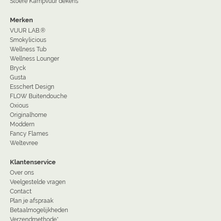
Stoere Kampvuur dekens
Merken
VUUR LAB.®
Smokylicious
Wellness Tub
Wellness Lounger
Bryck
Gusta
Esschert Design
FLOW Buitendouche
Oxious
Originalhome
Moddern
Fancy Flames
Weltevree
Klantenservice
Over ons
Veelgestelde vragen
Contact
Plan je afspraak
Betaalmogelijkheden
Verzendmethode*