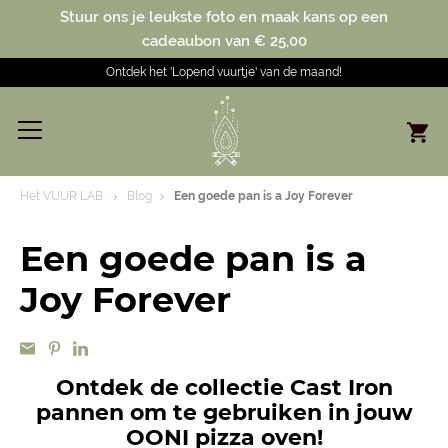
Stuur ons je leukste foto en maak kans op een
cadeaubon van € 25,00
Ontdek het 'Lopend vuurtje' van de maand!
Het VUUR LAB.
Blog
Een goede pan is a Joy Forever
Een goede pan is a
Joy Forever
Ontdek de collectie Cast Iron
pannen om te gebruiken in jouw
OONI pizza oven!