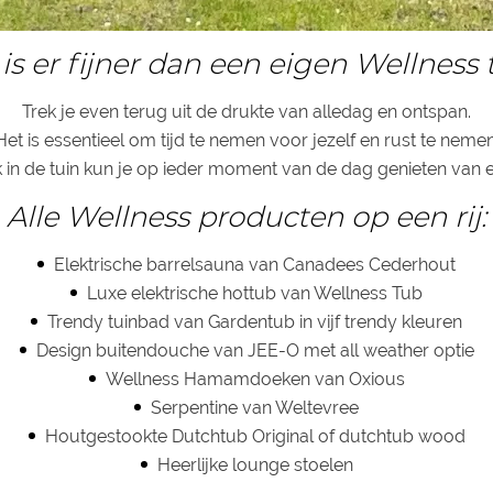
is er fijner dan een eigen Wellness 
Trek je even terug uit de drukte van alledag en ontspan.
Het is essentieel om tijd te nemen voor jezelf en rust te nemen
 in de tuin kun je op ieder moment van de dag genieten van 
Alle Wellness producten op een rij:
Elektrische
barrelsauna
van Canadees Cederhout
Luxe
elektrische hottub
van Wellness Tub
Trendy tuinbad van
Gardentub
in vijf trendy kleuren
Design buitendouche van
JEE-O
met all weather optie
Wellness
Hamamdoeken
van Oxious
Serpentine
van Weltevree
Houtgestookte
Dutchtub Original
of
dutchtub wood
Heerlijke lounge
stoelen