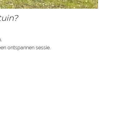
tuin?
.
een ontspannen sessie.