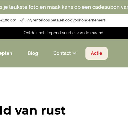
s je leukste foto en maak kans op een cadeaubon va
 €100,00*
in3 renteloos betalen ook voor ondernemers
Ontdek het 'Lopend vuurtje' van de maand!
epten
Blog
Contact
Actie
ld van rust