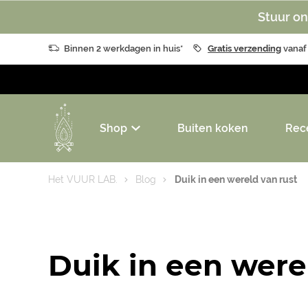
Stuur on
Binnen 2 werkdagen in huis*
Gratis verzending
vanaf
Shop
Buiten koken
Rec
Het VUUR LAB.
Blog
Duik in een wereld van rust
Duik in een were