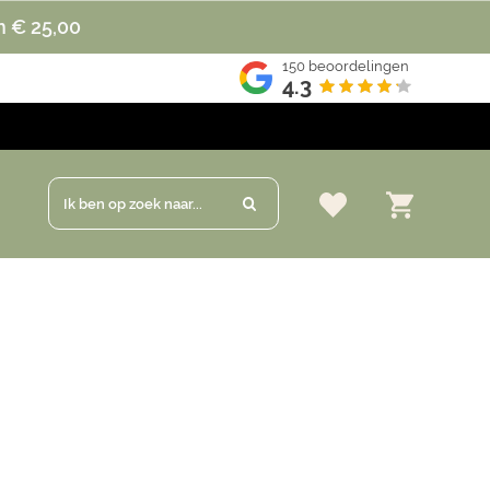
n € 25,00
150
beoordelingen
4.3
Ik ben op zoek naar...