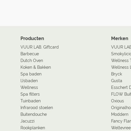
Producten
Merken
VUUR LAB. Giftcard
VUUR LA
Barbecue
Smokylici
Dutch Oven
Wellness 
Koken & Bakken
Wellness 
Spa baden
Bryck
IJsbaden
Gusta
Wellness
Esschert 
Spa filters
FLOW Bui
Tuinbaden
Oxious
Infrarood stoelen
Originalh
Buitendouche
Moddern
Jacuzzi
Fancy Fl
Rookplanken
Weltevree