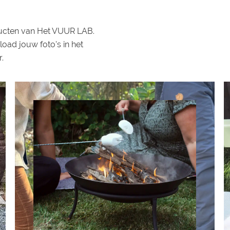
ducten van Het VUUR LAB.
load jouw foto's in het
.
@klantnaam