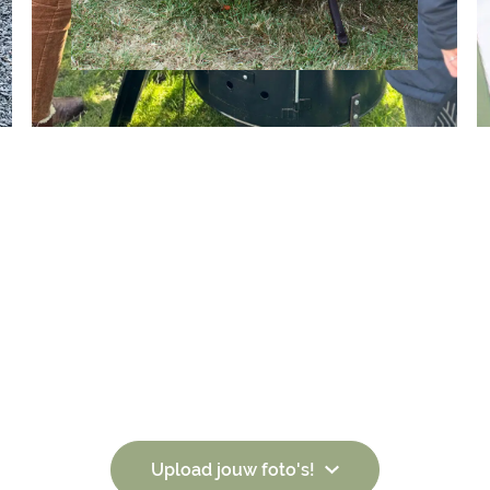
Blije klanten van het VUUR LAB.
Upload jouw foto's in het onderstaande formulier.
Upload jouw foto's!