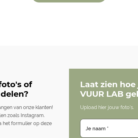
oto's of
Laat zien hoe
 delen?
VUUR LAB geb
vangen van onze klanten!
Upload hier jouw foto's.
len zoals Instagram.
ia het formulier op deze
Je naam *