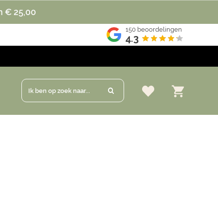
n € 25,00
150
beoordelingen
4.3
Ik ben op zoek naar...