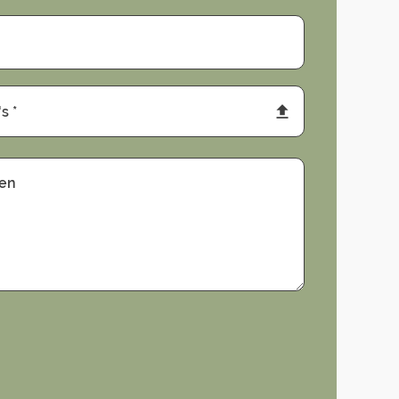
s *
gen