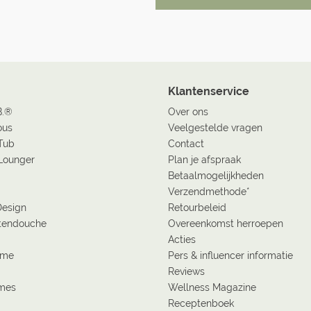
Klantenservice
B.®
Over ons
ous
Veelgestelde vragen
Tub
Contact
Lounger
Plan je afspraak
Betaalmogelijkheden
Verzendmethode*
Design
Retourbeleid
tendouche
Overeenkomst herroepen
Acties
ome
Pers & influencer informatie
Reviews
ames
Wellness Magazine
Receptenboek