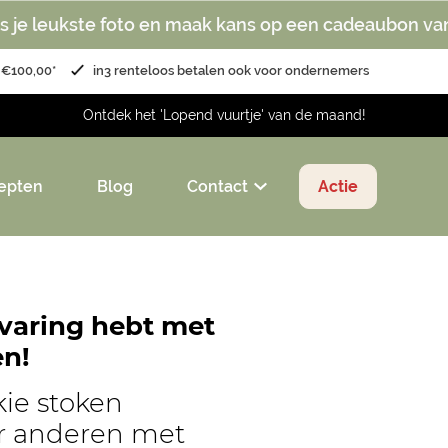
s je leukste foto en maak kans op een cadeaubon va
 €100,00*
in3 renteloos betalen ook voor ondernemers
Ontdek het 'Lopend vuurtje' van de maand!
epten
Blog
Contact
Actie
rvaring hebt met
n!
kie stoken
er anderen met