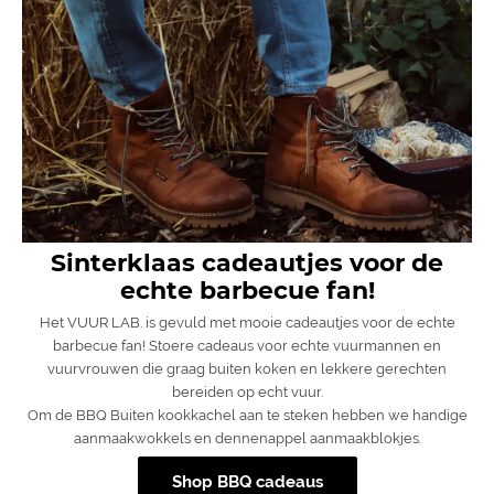
Sinterklaas cadeautjes voor de
echte barbecue fan!
Het VUUR LAB. is gevuld met mooie cadeautjes voor de echte
barbecue fan! Stoere cadeaus voor echte vuurmannen en
vuurvrouwen die graag buiten koken en lekkere gerechten
bereiden op echt vuur.
Om de BBQ Buiten kookkachel aan te steken hebben we handige
aanmaakwokkels en dennenappel aanmaakblokjes.
Shop BBQ cadeaus