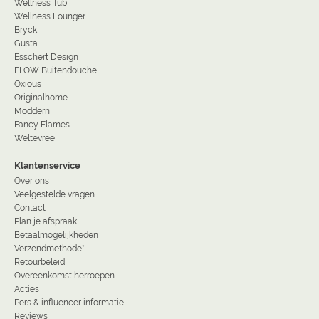
Wellness Tub
Wellness Lounger
Bryck
Gusta
Esschert Design
FLOW Buitendouche
Oxious
Originalhome
Moddern
Fancy Flames
Weltevree
Klantenservice
Over ons
Veelgestelde vragen
Contact
Plan je afspraak
Betaalmogelijkheden
Verzendmethode*
Retourbeleid
Overeenkomst herroepen
Acties
Pers & influencer informatie
Reviews