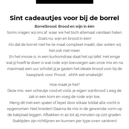
Sint cadeautjes voor bij de borrel
Borrelbrood. Brood en wijn in één
Soms vragen wij ons af, waar we het toch allemaal vandaan halen.
Zoals nu: wijn en brood in één!
Als dat de borrel niet he-le-maal compleet maakt, dan weten wij
het ook niet meer.
En het mooie is; in een kurkomdraai staat het op tafel. Het enige
wat jij hoeft te doen is wat rode wijn toevoegen aan onze mix en na
maximaal een uur schotel jij je gasten het ideale brood voor bij de
kaasplank voor. Proost … ehhh eet smakelijk!
Hoe maak je het?
Deze mix, een scheutje rood et voilà; je eigen wijnbrood. Leeg de
zak in een kom en voeg de rode wijn toe.
Meng dit met een spatel of lepel door elkaar totdat alle vocht is
opgenomen. Niet kneden! Daarna de mix in de gewenste vorm op
de bakplaat leggen. Afbakken in 40 tot 45 minuten op 220 graden.
(baktijden zijn richtlijnen en kunnen per type oven variëren)