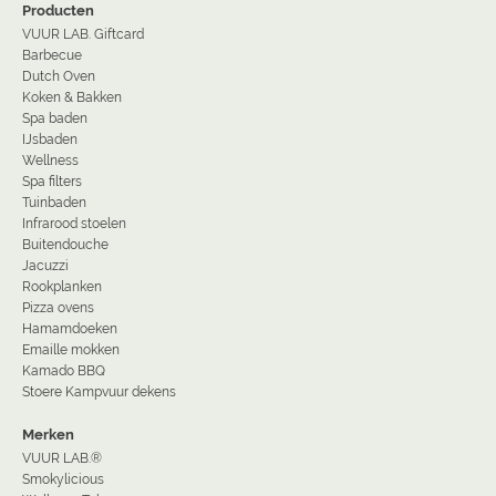
Producten
VUUR LAB. Giftcard
Barbecue
Dutch Oven
Koken & Bakken
Spa baden
IJsbaden
Wellness
Spa filters
Tuinbaden
Infrarood stoelen
Buitendouche
Jacuzzi
Rookplanken
Pizza ovens
Hamamdoeken
Emaille mokken
Kamado BBQ
Stoere Kampvuur dekens
Merken
VUUR LAB.®
Smokylicious