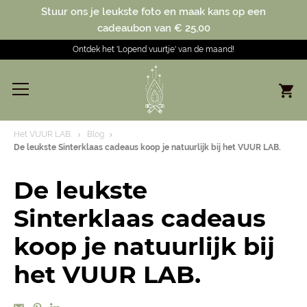
Stuur ons je leukste foto en maak kans op een
cadeaubon van € 25,00
Ontdek het 'Lopend vuurtje' van de maand!
Het VUUR LAB.
Blog
De leukste Sinterklaas cadeaus koop je natuurlijk bij het VUUR LAB.
De leukste
Sinterklaas cadeaus
koop je natuurlijk bij
het VUUR LAB.