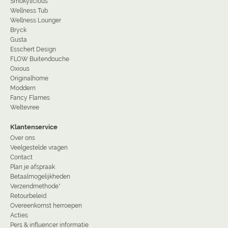
Smokylicious
Wellness Tub
Wellness Lounger
Bryck
Gusta
Esschert Design
FLOW Buitendouche
Oxious
Originalhome
Moddern
Fancy Flames
Weltevree
Klantenservice
Over ons
Veelgestelde vragen
Contact
Plan je afspraak
Betaalmogelijkheden
Verzendmethode*
Retourbeleid
Overeenkomst herroepen
Acties
Pers & influencer informatie