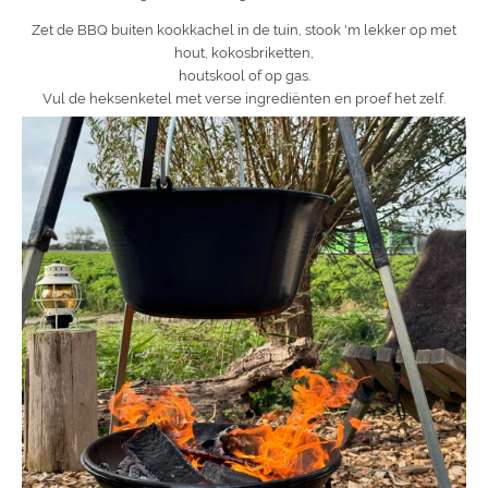
Zet de BBQ buiten kookkachel in de tuin, stook 'm lekker op met
hout, kokosbriketten,
houtskool of op gas.
Vul de heksenketel met verse ingrediënten en proef het zelf.