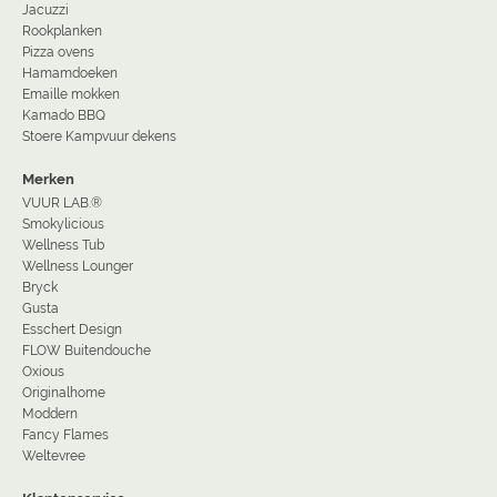
Jacuzzi
Rookplanken
Pizza ovens
Hamamdoeken
Emaille mokken
Kamado BBQ
Stoere Kampvuur dekens
Merken
VUUR LAB.®
Smokylicious
Wellness Tub
Wellness Lounger
Bryck
Gusta
Esschert Design
FLOW Buitendouche
Oxious
Originalhome
Moddern
Fancy Flames
Weltevree