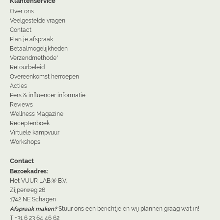
Klantenservice
Over ons
Veelgestelde vragen
Contact
Plan je afspraak
Betaalmogelijkheden
Verzendmethode*
Retourbeleid
Overeenkomst herroepen
Acties
Pers & influencer informatie
Reviews
Wellness Magazine
Receptenboek
Virtuele kampvuur
Workshops
Contact
Bezoekadres:
Het VUUR LAB.® B.V.
Zijperweg 26
1742 NE Schagen
Afspraak maken?
Stuur ons een berichtje en wij plannen graag wat in!
T +31 6 23 64 46 62