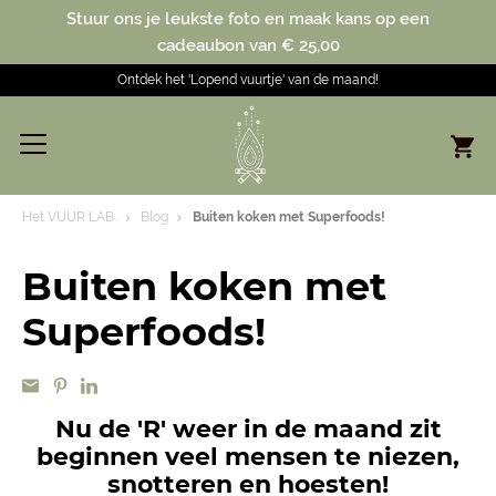
Stuur ons je leukste foto en maak kans op een
cadeaubon van € 25,00
Ontdek het 'Lopend vuurtje' van de maand!
Het VUUR LAB.
Blog
Buiten koken met Superfoods!
Buiten koken met
Superfoods!
Nu de 'R' weer in de maand zit
beginnen veel mensen te niezen,
snotteren en hoesten!