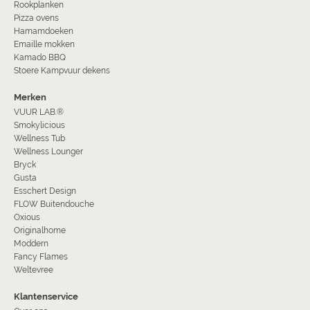
Rookplanken
Pizza ovens
Hamamdoeken
Emaille mokken
Kamado BBQ
Stoere Kampvuur dekens
Merken
VUUR LAB.®
Smokylicious
Wellness Tub
Wellness Lounger
Bryck
Gusta
Esschert Design
FLOW Buitendouche
Oxious
Originalhome
Moddern
Fancy Flames
Weltevree
Klantenservice