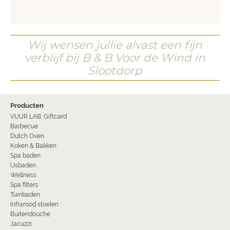
Wij wensen jullie alvast een fijn
verblijf bij B & B Voor de Wind in
Slootdorp
Producten
VUUR LAB. Giftcard
Barbecue
Dutch Oven
Koken & Bakken
Spa baden
IJsbaden
Wellness
Spa filters
Tuinbaden
Infrarood stoelen
Buitendouche
Jacuzzi