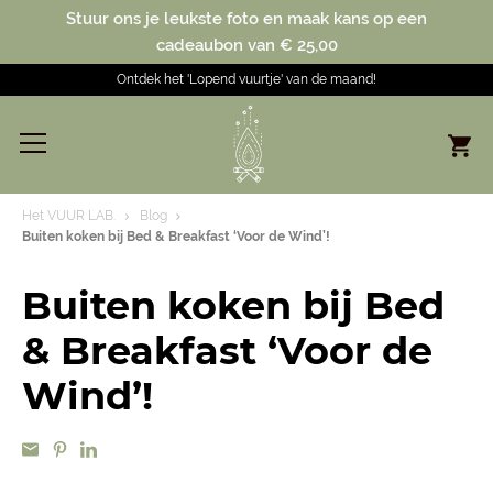
Stuur ons je leukste foto en maak kans op een
cadeaubon van € 25,00
Ontdek het 'Lopend vuurtje' van de maand!
Het VUUR LAB.
Blog
Buiten koken bij Bed & Breakfast ‘Voor de Wind’!
Buiten koken bij Bed
& Breakfast ‘Voor de
Wind’!