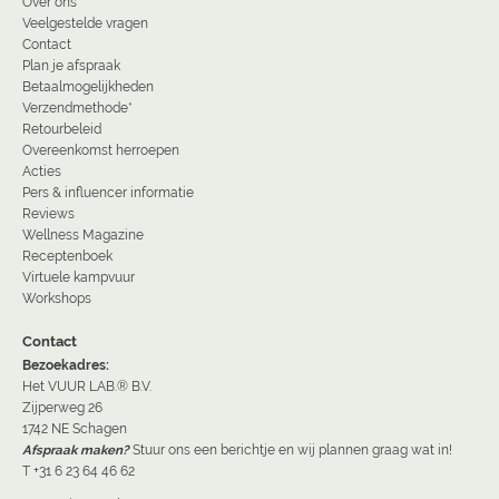
Over ons
Veelgestelde vragen
Contact
Plan je afspraak
Betaalmogelijkheden
Verzendmethode*
Retourbeleid
Overeenkomst herroepen
Acties
Pers & influencer informatie
Reviews
Wellness Magazine
Receptenboek
Virtuele kampvuur
Workshops
Contact
Bezoekadres:
Het VUUR LAB.® B.V.
Zijperweg 26
1742 NE Schagen
Afspraak maken?
Stuur ons een berichtje en wij plannen graag wat in!
T +31 6 23 64 46 62