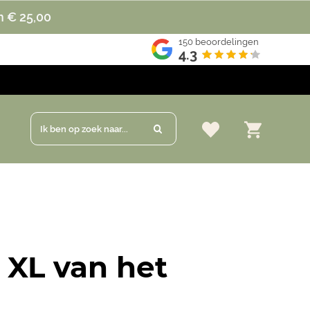
n € 25,00
150
beoordelingen
4.3
Ik ben op zoek naar...
XL van het