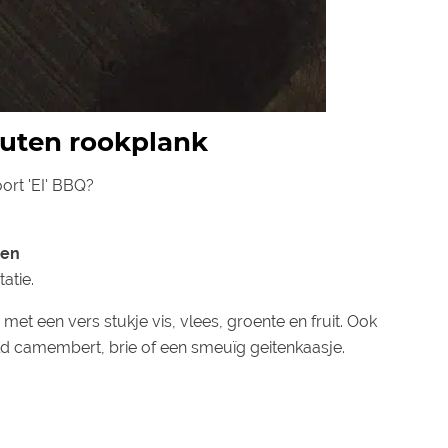
outen rookplank
ort 'EI' BBQ?
den
atie.
et een vers stukje vis, vlees, groente en fruit. Ook
d camembert, brie of een smeuïg geitenkaasje.