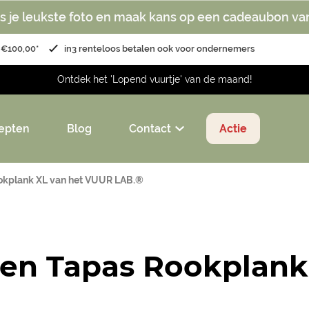
s je leukste foto en maak kans op een cadeaubon va
 €100,00*
in3 renteloos betalen ook voor ondernemers
Ontdek het 'Lopend vuurtje' van de maand!
epten
Blog
Contact
Actie
okplank XL van het VUUR LAB.®
en Tapas Rookplank 