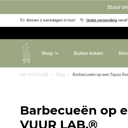
Stuur on
Binnen 2 werkdagen in huis*
Gratis verzending
vanaf
Shop
Buiten koken
Rec
Het VUUR LAB.
Blog
Barbecueën op een Tapas Ro
Barbecueën op e
VUUR LAB.®