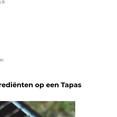
B.®
n.
ngrediënten op een Tapas