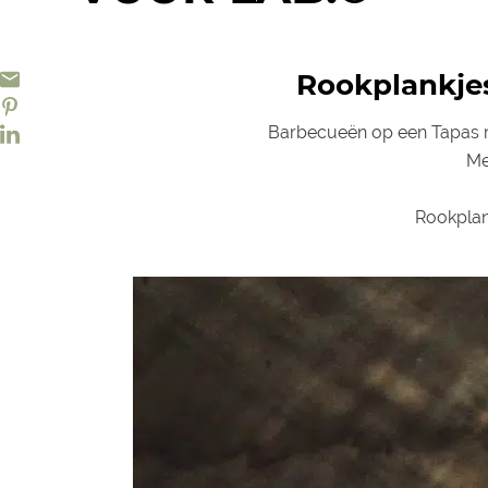
Rookplankjes
Barbecueën op een Tapas ro
Me
Rookplan