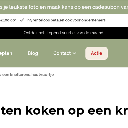
s je leukste foto en maak kans op een cadeaubon va
 €100,00*
in3 renteloos betalen ook voor ondernemers
Ontdek het 'Lopend vuurtje' van de maand!
epten
Blog
Contact
Actie
p een knetterend houtvuurtje
iten koken op een k