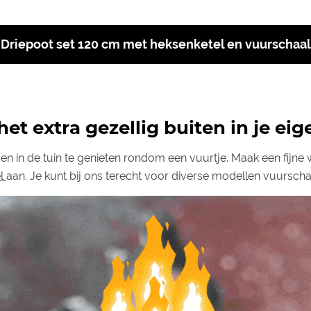
Driepoot set 120 cm met heksenketel en vuurschaal
et extra gezellig buiten in je eig
n in de tuin te genieten rondom een vuurtje. Maak een fijne 
el
aan. Je kunt bij ons terecht voor diverse modellen vuurscha