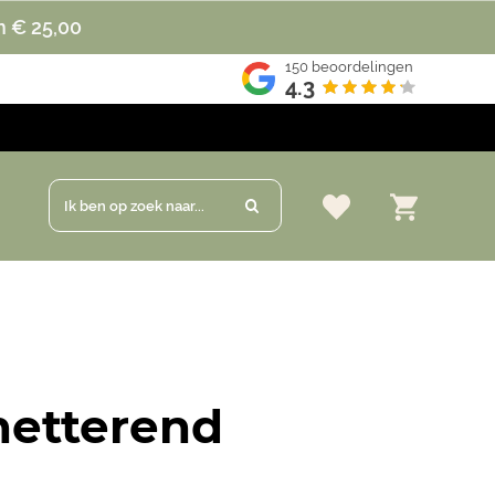
n € 25,00
150
beoordelingen
4.3
Ik ben op zoek naar...
netterend