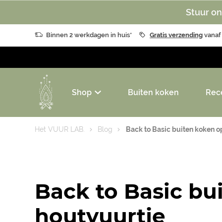
Stuur on
Binnen 2 werkdagen in huis*
Gratis verzending
vanaf
Shop
Buiten koken
Rec
Het VUUR LAB.
Blog
Back to Basic buiten koken o
Back to Basic bu
houtvuurtje