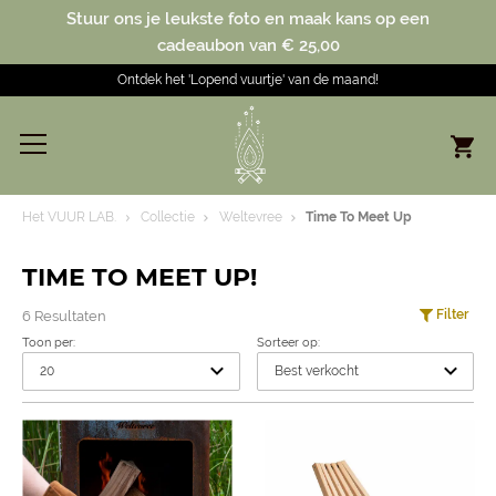
Stuur ons je leukste foto en maak kans op een
cadeaubon van € 25,00
Ontdek het 'Lopend vuurtje' van de maand!
Het VUUR LAB.
Collectie
Weltevree
Time To Meet Up
TIME TO MEET UP!
Filter
6 Resultaten
Toon per:
Sorteer op: