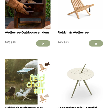
Weltevree Outdooroven deur
Fieldchair Weltevree
€
239,00
€
279,00
Fieldchair Weltevree met
Zonnewijzer tafel | Sundial