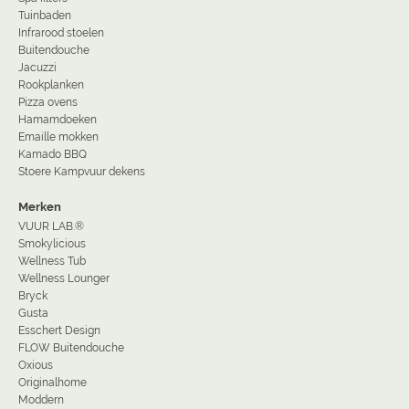
Tuinbaden
Infrarood stoelen
Buitendouche
Jacuzzi
Rookplanken
Pizza ovens
Hamamdoeken
Emaille mokken
Kamado BBQ
Stoere Kampvuur dekens
Merken
VUUR LAB.®
Smokylicious
Wellness Tub
Wellness Lounger
Bryck
Gusta
Esschert Design
FLOW Buitendouche
Oxious
Originalhome
Moddern